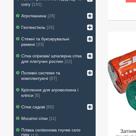
снігу
191
Агротканина
28
Геотекстиль
26
Стяжні та буксирувальні
ремені
33
Сітка огіркова/ шпалерна сітка
для плетучих рослин
12
Поливні системи та
комплектуючі
87
Кріплення для агроволокна і
кліпси
5
Сітки садові
60
Москітні сітки
11
Плівка силіконова гнучке скло
Затіня
ПВХ
12