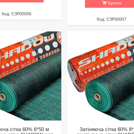
Купити
СЗР00006
СЗР00007
юча сітка 60% 6*50 м
Затіняюча сітка 60% 8