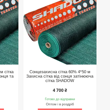
м сітка
Сонцезахисна сітка 60% 4*50 м
онця та
Захисна сітка від сонця затінююча
сітка SHADOW
4 700 ₴
Готово до відправки
Оптом і в роздріб