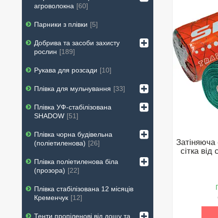
агроволокна
60
Парники з плівки
5
Добрива та засоби захисту
рослин
189
Рукава для розсади
10
Плівка для мульчування
33
Плівка УФ-стабілізована
SHADOW
51
Плівка чорна будівельна
Затіняюча 
(поліетиленова)
26
сітка ві
Плівка поліетиленова біла
(прозора)
22
Плівка стабілізована 12 місяців
Кременчук
12
Тенти пропіленові від дощу та