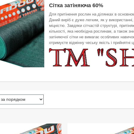
Сітка затіняюча 60%
Для притінення рослин на ділянках в основно
Даний виріб є дуже легким, як у використанні,
міцністю. Завдяки сітчастій структурі, притін
кількості, яка необхідна рослинам, а також зн
затіняючої сітки не вимагає особливих навичо
отримуєте відмінну чеську якість і прийнятні ц