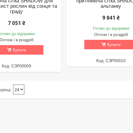
юча сітка SHADOW для
притіняюча сітка SHAD
хист рослин від сонця та
альтанку
граду
9 841 ₴
7 051 ₴
Готово до відправки
Готово до відправки
Оптом і в роздріб
Оптом і в роздріб
Купити
Купити
СЗР00010
СЗР00009