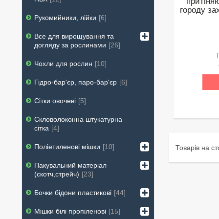
притіня
городу за
Рукомийники, лійки
6
Все для вирощування та
догляду за рослинами
26
Чохли для рослин
10
Гідро-бар'єр, паро-бар'єр
6
Сітки овочеві
5
Скловолоконна штукатурна
сітка
4
Поліетиленові мішки
10
Пакувальний матеріал
(скотч,стрейч)
23
Бочки бідони пластикові
44
Мішки білі пропіленові
15