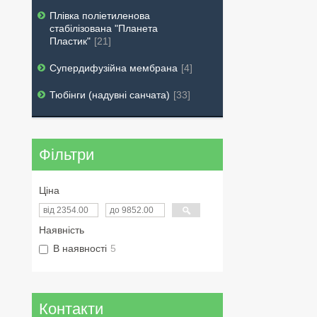
Плівка поліетиленова
стабілізована "Планета
Пластик"
21
Супердифузійна мембрана
4
Тюбінги (надувні санчата)
33
Фільтри
Ціна
Наявність
В наявності
5
Контакти