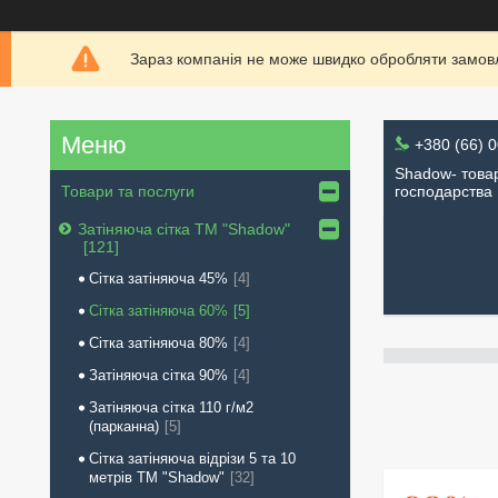
Зараз компанія не може швидко обробляти замовл
+380 (66) 
Shadow- товар
Товари та послуги
господарства
Затіняюча сітка ТМ "Shadow"
121
Сітка затіняюча 45%
4
Сітка затіняюча 60%
5
Сітка затіняюча 80%
4
Затіняюча сітка 90%
4
Затіняюча сітка 110 г/м2
(парканна)
5
Сітка затіняюча відрізи 5 та 10
метрів ТМ "Shadow"
32