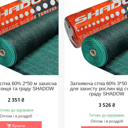
сітка 60% 2*50 м захисна
Затіняюча сітка 60% 3*50 
д сонця та граду SHADOW
для захисту рослин від с
граду SHADOW
2 351 ₴
3 526 ₴
Готово до відправки
Готово до відправки
Оптом і в роздріб
Оптом і в роздріб
Купити