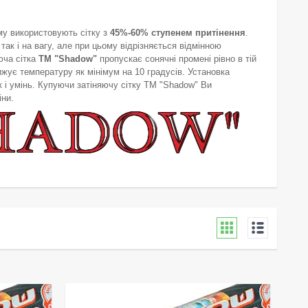
му використовують сітку з
45%-60% ступенем притінення
.
 так і на вагу, але при цьому відрізняється відмінною
яюча сітка
ТМ "Shadow"
пропускає сонячні промені рівно в тій
ижує температуру як мінімум на 10 градусів. Установка
к і умінь. Купуючи затіняючу сітку ТМ "Shadow" Ви
іни.