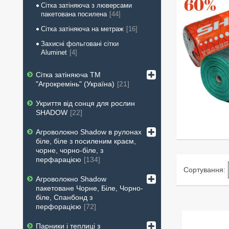
Сітка затіняюча з люверсами
пакетована посилена
44
Сітка затіняюча на метраж
16
Захисні фольговані сітки
Aluminet
4
Сітка затіняюча ТМ
"Агрокремінь" (Україна)
21
Укриття від сонця для рослин
SHADOW
22
Агроволокно Shadow в рулонах
біле, біле з посиленим краєм,
чорне, чорно-біле, з
перфарацією
134
Агроволокно Shadow
пакетоване Чорне, Біле, Чорно-
біле, Спанбонд з
перфорацією
72
Парники і теплиці з