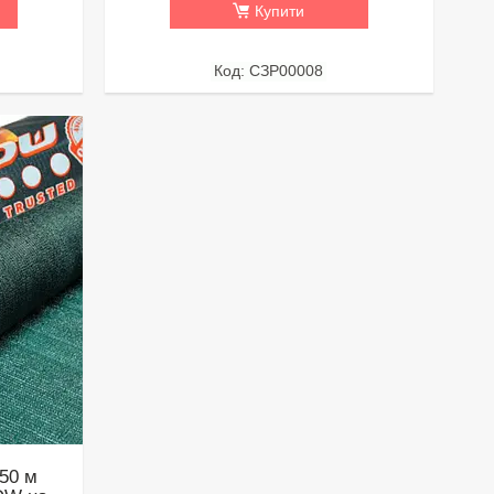
Купити
СЗР00008
*50 м