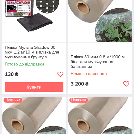
Плівка Мульча Shadow 30
мкм 1,2 м*10 м в плівка для
мульчування ґрунту з
Плівка 30 мкм 0.8 м*1000 м
перфорацією (3 отвори)
біла для мульчування
Готово до відправки
пакетована
баштанних
130
Немає в наявності
₴
3 200
₴
Купити
Новинка
Новинка