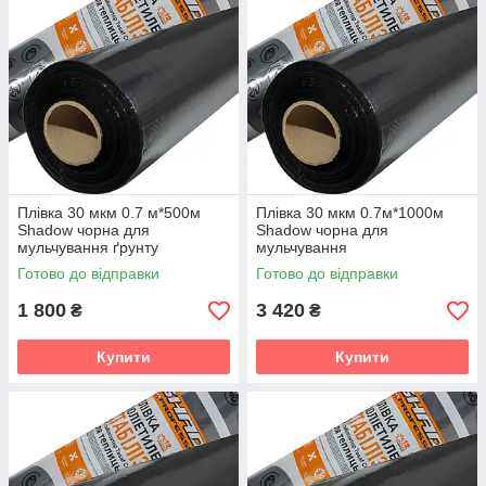
Плівка TM Shadow підходить для різноманітних культур
– овочів, ягід, квітів та інших рослин, що забезпечує її
широке застосування в аграрному секторі.
Чому вибрати плівку TM Shadow?
Власне виробництво
Ми пропонуємо плівку власного виробництва, що
гарантує високий контроль якості на кожному етапі
виготовлення. Всі наші товари виготовляються за
сучасними технологіями з використанням якісних
матеріалів, що забезпечує їх довговічність та
Плівка 30 мкм 0.7 м*500м
Плівка 30 мкм 0.7м*1000м
Shadow чорна для
Shadow чорна для
ефективність.
мульчування ґрунту
мульчування
Сертифікат якості
Готово до відправки
Готово до відправки
Кожна партія продукції проходить ретельну перевірку
та має сертифікат якості. Ви можете бути впевнені в
1 800
3 420
₴
₴
тому, що наш продукт відповідає всім міжнародним
стандартам.
Купити
Купити
Гарантія 24 місяці
Ми надаємо гарантію на наші товари строком на 24
місяці, що є свідченням їх надійності та тривалої
експлуатації без втрати ефективності. Ваша інвестиція
буде захищена, а ви отримаєте спокій за якість
придбаного товару.