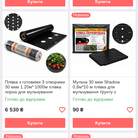
Купити
Купити
Новинка
Плівка з готовими 3 отворами
Мульча 30 мкм Shadow
30 мкм 1.20м* 1000м плівка
0,8м*10 м плівка для
чорна для мульчування
мульчування ґрунту з
перфорована 3 отвори TM
перфорацією (1 отвір)
Готово до відправки
Готово до відправки
Shadow
пакетована
6 530
90
₴
₴
Купити
Купити
Новинка
Новинка