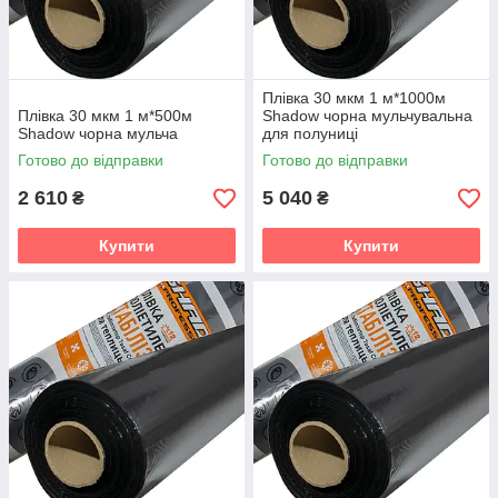
Зробіть свій вибір на користь якості – замовляйте плівку для
мульчування TM Shadow вже сьогодні!
Плівка 30 мкм 1 м*1000м
Плівка 30 мкм 1 м*500м
Shadow чорна мульчувальна
Shadow чорна мульча
для полуниці
Готово до відправки
Готово до відправки
2 610
5 040
₴
₴
Купити
Купити