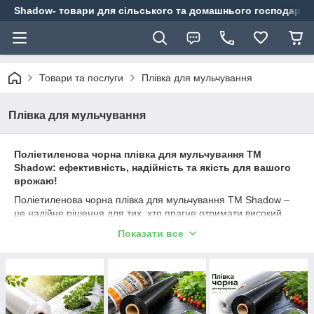
Shadow- товари для сільського та домашнього господарст
Товари та послуги
Плівка для мульчування
Плівка для мульчування
Поліетиленова чорна плівка для мульчування TM
Shadow: ефективність, надійність та якість для вашого
врожаю!
Поліетиленова чорна плівка для мульчування TM Shadow –
це надійне рішення для тих, хто прагне отримати високий
урожай без зайвих витрат часу та зусиль. Використання
Показати все
нашої плівки дозволяє ефективно вирішувати проблему
бур'янів, підтримувати оптимальний рівень вологості та
забезпечувати ідеальні умови для росту рослин. Це
інвестиція, яка окупається за короткий час і приносить стійкий
результат.
Переваги поліетиленової чорної плівки TM Shadow: