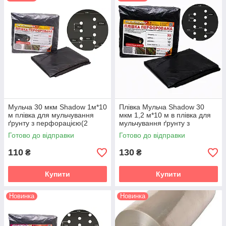
Мульча 30 мкм Shadow 1м*10
Плівка Мульча Shadow 30
м плівка для мульчування
мкм 1,2 м*10 м в плівка для
ґрунту з перфорацією(2
мульчування ґрунту з
отвори) пакетована
перфорацією (2 отвори)
Готово до відправки
Готово до відправки
пакетована
110
130
₴
₴
Купити
Купити
Новинка
Новинка