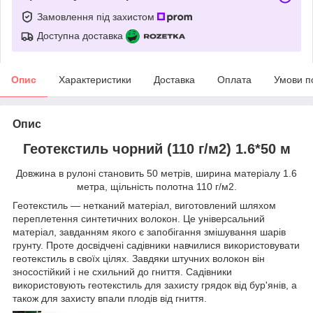
Замовлення під захистом
Доступна доставка
Опис
Характеристики
Доставка
Оплата
Умови п
Опис
Геотекстиль чорний (110 г/м2) 1.6*50 м
Довжина в рулоні становить 50 метрів, ширина матеріалу 1.6
метра, щільність полотна 110 г/м2.
Геотекстиль — нетканий матеріал, виготовлений шляхом
переплетення синтетичних волокон. Це універсальний
матеріал, завданням якого є запобігання змішування шарів
грунту. Проте досвідчені садівники навчилися використовувати
геотекстиль в своїх цілях. Завдяки штучних волокон він
зносостійкий і не схильний до гниття. Садівники
використовують геотекстиль для захисту грядок від бур'янів, а
також для захисту впали плодів від гниття.