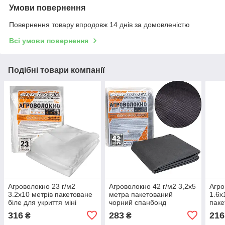
Умови повернення
Повернення товару впродовж 14 днів за домовленістю
Всі умови повернення
Подібні товари компанії
Агроволокно 23 г/м2
Агроволокно 42 г/м2 3,2х5
Агро
3.2х10 метрів пакетоване
метра пакетований
1.6х
біле для укриття міні
чорний спанбонд
паке
теплиць
для 
316
283
216
₴
₴