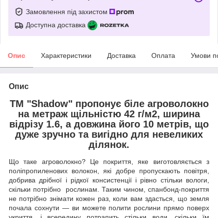
Замовлення під захистом
Доступна доставка
Опис
Характеристики
Доставка
Оплата
Умови п
Опис
ТМ "Shadow" пропонує біле агроволокно
на метраж щільністю 42 г/м2, ширина
відрізу 1.6, а довжина його 10 метрів, що
дуже зручно та вигідно для невеликих
ділянок.
Що таке агроволокно? Це покриття, яке виготовляється з
поліпропиленових волокон, які добре пропускають повітря,
добрива дрібної і рідкої консистенції і рівно стільки вологи,
скільки потрібно рослинам. Таким чином, спанбонд-покриття
не потрібно знімати кожен раз, коли вам здасться, що земля
почала сохнути — ви можете полити рослини прямо поверх
укриття, і всередину потрапить стільки води, скільки їм