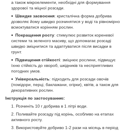
а також мікроелементи, необхідні для формування
здорової та міцної розсади.
Швидке засвоєння
: кристалічна форма добрива
дозволяє йому швидко розчинятися у воді та рівномірно
всмоктуватися корінням рослин.
Покращення росту
: стимулює розвиток кореневої
системи та зеленого масиву, що допомагає розсаді
швидко зміцнитися та адаптуватися після висадки в
грунт.
Підвищення стійкості
: зміцнює рослини, підвищує
їхню стійкість до хвороб, шкідників та несприятливих
погодних умов.
Універсальність
: підходить для розсади овочів
(помідори, перці, баклажани, огірки), квітів, а також для
декоративних рослин.
Інструкція по застосуванню:
Розчиніть 10 г добрива в 1 літрі води.
Поливайте розсаду під корінь, особливо на етапах
активного росту.
Використовуйте добриво 1-2 рази на місяць в період