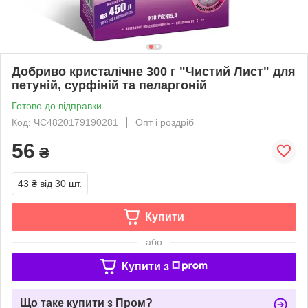
Добриво кристалічне 300 г "Чистий Лист" для
петуній, сурфіній та пеларгоній
Готово до відправки
Код: ЧС4820179190281
Опт і роздріб
56
₴
43 ₴
від 30 шт.
Купити
або
Купити з
Що таке купити з Пром?