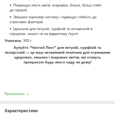
Покращує якість квітів: яскравіші, більші, більш стійкі
до хвороб.
Зміцнює кореневу систему і підвищує стійкість до
стресових факторів.
Ідеальне для петуній, сурфіній та пеларгоній в
горщиках, кашпо та на відкритому ґрунті.
Упаковка
: 300 г.
Купуйте "Чистий Лист" для петуній, сурфіній та
пеларгоній
— це ваш незамінний помічник для отримання
здорових, пишних і яскравих квітів, які стануть
прикрасою будь-якого саду чи дому!
Приховати
Характеристики