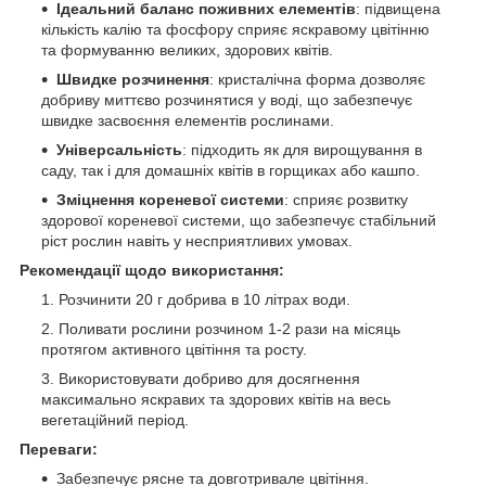
Ідеальний баланс поживних елементів
: підвищена
кількість калію та фосфору сприяє яскравому цвітінню
та формуванню великих, здорових квітів.
Швидке розчинення
: кристалічна форма дозволяє
добриву миттєво розчинятися у воді, що забезпечує
швидке засвоєння елементів рослинами.
Універсальність
: підходить як для вирощування в
саду, так і для домашніх квітів в горщиках або кашпо.
Зміцнення кореневої системи
: сприяє розвитку
здорової кореневої системи, що забезпечує стабільний
ріст рослин навіть у несприятливих умовах.
Рекомендації щодо використання:
Розчинити 20 г добрива в 10 літрах води.
Поливати рослини розчином 1-2 рази на місяць
протягом активного цвітіння та росту.
Використовувати добриво для досягнення
максимально яскравих та здорових квітів на весь
вегетаційний період.
Переваги:
Забезпечує рясне та довготривале цвітіння.