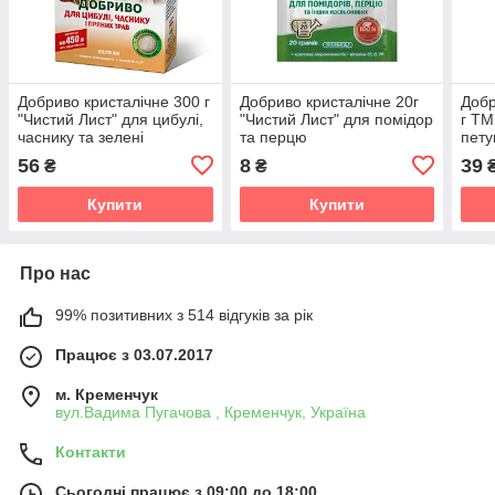
Добриво кристалічне 300 г
Добриво кристалічне 20г
Добр
"Чистий Лист" для цибулі,
"Чистий Лист" для помідор
г ТМ
часнику та зелені
та перцю
пету
пела
56
8
39
₴
₴
Купити
Купити
Про нас
99% позитивних з 514 відгуків за рік
Працює з 03.07.2017
м. Кременчук
вул.Вадима Пугачова , Кременчук, Україна
Контакти
Сьогодні працює з 09:00 до 18:00