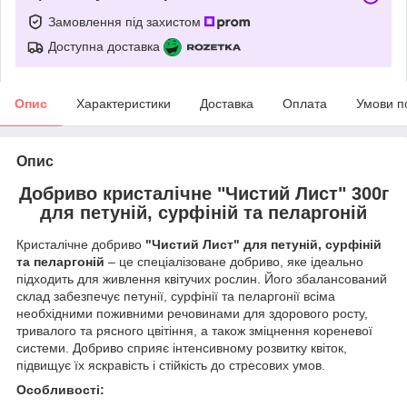
Замовлення під захистом
Доступна доставка
Опис
Характеристики
Доставка
Оплата
Умови п
Опис
Добриво кристалічне "Чистий Лист" 300г
для петуній, сурфіній та пеларгоній
Кристалічне добриво
"Чистий Лист" для петуній, сурфіній
та пеларгоній
– це спеціалізоване добриво, яке ідеально
підходить для живлення квітучих рослин. Його збалансований
склад забезпечує петунії, сурфінії та пеларгонії всіма
необхідними поживними речовинами для здорового росту,
тривалого та рясного цвітіння, а також зміцнення кореневої
системи. Добриво сприяє інтенсивному розвитку квіток,
підвищує їх яскравість і стійкість до стресових умов.
Особливості: