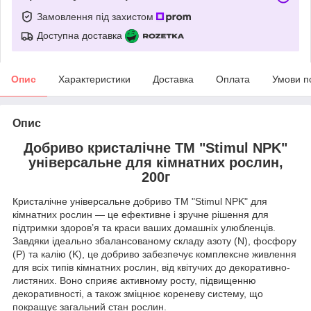
Замовлення під захистом
Доступна доставка
Опис
Характеристики
Доставка
Оплата
Умови п
Опис
Добриво кристалічне ТМ "Stimul NPK"
універсальне для кімнатних рослин,
200г
Кристалічне універсальне добриво ТМ "Stimul NPK" для
кімнатних рослин — це ефективне і зручне рішення для
підтримки здоров’я та краси ваших домашніх улюбленців.
Завдяки ідеально збалансованому складу азоту (N), фосфору
(P) та калію (K), це добриво забезпечує комплексне живлення
для всіх типів кімнатних рослин, від квітучих до декоративно-
листяних. Воно сприяє активному росту, підвищенню
декоративності, а також зміцнює кореневу систему, що
покращує загальний стан рослин.