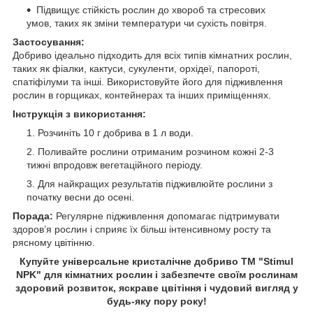
Підвищує стійкість рослин до хвороб та стресових
умов, таких як зміни температури чи сухість повітря.
Застосування:
Добриво ідеально підходить для всіх типів кімнатних рослин,
таких як фіалки, кактуси, сукуленти, орхідеї, папороті,
спатіфілуми та інші. Використовуйте його для підживлення
рослин в горщиках, контейнерах та інших приміщеннях.
Інструкція з використання:
Розчиніть 10 г добрива в 1 л води.
Поливайте рослини отриманим розчином кожні 2-3
тижні впродовж вегетаційного періоду.
Для найкращих результатів підживлюйте рослини з
початку весни до осені.
Порада:
Регулярне підживлення допомагає підтримувати
здоров’я рослин і сприяє їх більш інтенсивному росту та
рясному цвітінню.
Купуйте універсальне кристалічне добриво ТМ "Stimul
NPK" для кімнатних рослин і забезпечте своїм рослинам
здоровий розвиток, яскраве цвітіння і чудовий вигляд у
будь-яку пору року!