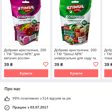
Добриво кристалічне, 200
Добриво кристалічне, 200
Добр
г ТМ "Stimul NPK" для
г ТМ "Stimul NPK"
г ТМ
квітучих рослин
універсальне для саду та
тома
городу
бакл
39
39
39
₴
₴
Купити
Купити
Про нас
99% позитивних з 514 відгуків за рік
Працює з 03.07.2017