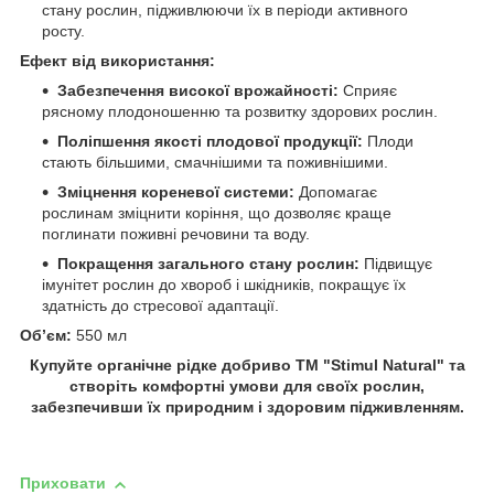
стану рослин, підживлюючи їх в періоди активного
росту.
Ефект від використання:
Забезпечення високої врожайності:
Сприяє
рясному плодоношенню та розвитку здорових рослин.
Поліпшення якості плодової продукції:
Плоди
стають більшими, смачнішими та поживнішими.
Зміцнення кореневої системи:
Допомагає
рослинам зміцнити коріння, що дозволяє краще
поглинати поживні речовини та воду.
Покращення загального стану рослин:
Підвищує
імунітет рослин до хвороб і шкідників, покращує їх
здатність до стресової адаптації.
Об’єм:
550 мл
Купуйте органічне рідке добриво ТМ "Stimul Natural" та
створіть комфортні умови для своїх рослин,
забезпечивши їх природним і здоровим підживленням.
Приховати