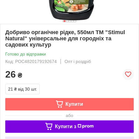
Добриво органічне рідке, 550мл ТМ "Stimul
Natural" універсальне для городніх та
садових культур
Готово до відправки
Код: РОС4820179192674
Опт і роздріб
26
₴
21 ₴
від 30 шт.
Купити
або
Купити з