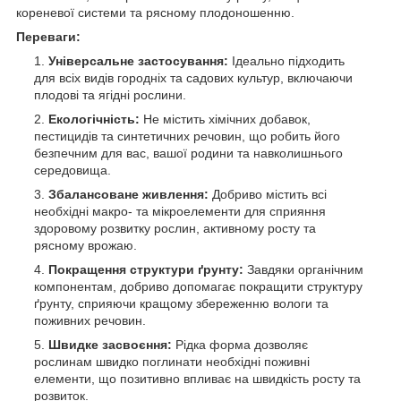
кореневої системи та рясному плодоношенню.
Переваги:
Універсальне застосування:
Ідеально підходить
для всіх видів городніх та садових культур, включаючи
плодові та ягідні рослини.
Екологічність:
Не містить хімічних добавок,
пестицидів та синтетичних речовин, що робить його
безпечним для вас, вашої родини та навколишнього
середовища.
Збалансоване живлення:
Добриво містить всі
необхідні макро- та мікроелементи для сприяння
здоровому розвитку рослин, активному росту та
рясному врожаю.
Покращення структури ґрунту:
Завдяки органічним
компонентам, добриво допомагає покращити структуру
ґрунту, сприяючи кращому збереженню вологи та
поживних речовин.
Швидке засвоєння:
Рідка форма дозволяє
рослинам швидко поглинати необхідні поживні
елементи, що позитивно впливає на швидкість росту та
розвиток.