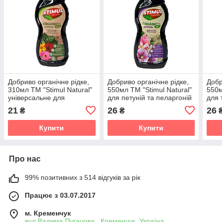
Добриво органічне рідке,
Добриво органічне рідке,
Добр
310мл ТМ "Stimul Natural"
550мл ТМ "Stimul Natural"
550м
універсальне для
для петуній та пеларгоній
для 
кімнатних та балконних
21
26
26
₴
₴
рослин
Купити
Купити
Про нас
99% позитивних з 514 відгуків за рік
Працює з 03.07.2017
м. Кременчук
вул.Вадима Пугачова , Кременчук, Україна