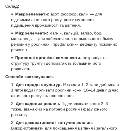
Склад:
Макроелементи:
азот, фосфор, калій — для
підтримки активного росту, розвитку коренів,
підвищення врожайності та цвітіння.
Мікроелементи:
магній, кальцій, залізо, бор,
марганець — для забезпечення нормального обміну
речовин у рослинах і профілактики дефіциту поживних
речовин.
Природні органічні компоненти:
покращують
структуру ґрунту і допомагають збільшити його
родючість.
Способи застосування:
Для городніх культур:
Розвести 1–2 капи добрива в
1 літрі води і поливати рослини кожні 10–14 днів під час
активного росту і плодоношення.
Для садових рослин:
Підживлювати кожні 2–3
тижні, зважаючи на потреби рослин і фазу їхнього
розвитку.
Для декоративних і квітучих рослин:
Використовувати для покращення цвітіння і загального