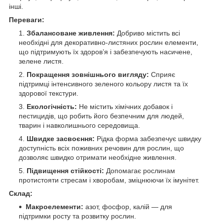
інші.
Переваги:
Збалансоване живлення:
Добриво містить всі
необхідні для декоративно-листяних рослин елементи,
що підтримують їх здоров’я і забезпечують насичене,
зелене листя.
Покращення зовнішнього вигляду:
Сприяє
підтримці інтенсивного зеленого кольору листя та їх
здорової текстури.
Екологічність:
Не містить хімічних добавок і
пестицидів, що робить його безпечним для людей,
тварин і навколишнього середовища.
Швидке засвоєння:
Рідка форма забезпечує швидку
доступність всіх поживних речовин для рослин, що
дозволяє швидко отримати необхідне живлення.
Підвищення стійкості:
Допомагає рослинам
протистояти стресам і хворобам, зміцнюючи їх імунітет.
Склад:
Макроелементи:
азот, фосфор, калій — для
підтримки росту та розвитку рослин.