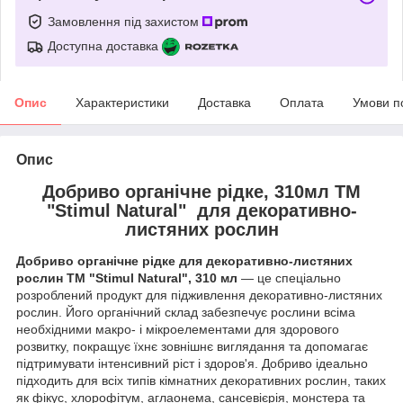
Замовлення під захистом
Доступна доставка
Опис
Характеристики
Доставка
Оплата
Умови п
Опис
Добриво органічне рідке, 310мл ТМ
"Stimul Natural" для декоративно-
листяних рослин
Добриво органічне рідке для декоративно-листяних
рослин ТМ "Stimul Natural", 310 мл
— це спеціально
розроблений продукт для підживлення декоративно-листяних
рослин. Його органічний склад забезпечує рослини всіма
необхідними макро- і мікроелементами для здорового
розвитку, покращує їхнє зовнішнє виглядання та допомагає
підтримувати інтенсивний ріст і здоров'я. Добриво ідеально
підходить для всіх типів кімнатних декоративних рослин, таких
як фікус, хлорофітум, аглаонема, сансевієрія, монстера та