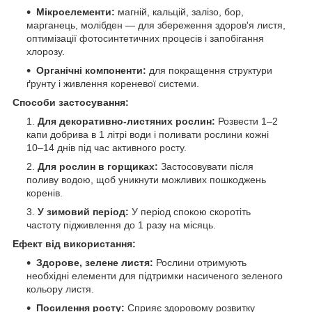
Мікроелементи:
магній, кальцій, залізо, бор,
марганець, молібден — для збереження здоров'я листя,
оптимізації фотосинтетичних процесів і запобігання
хлорозу.
Органічні компоненти:
для покращення структури
ґрунту і живлення кореневої системи.
Способи застосування:
Для декоративно-листяних рослин:
Розвести 1–2
капи добрива в 1 літрі води і поливати рослини кожні
10–14 днів під час активного росту.
Для рослин в горщиках:
Застосовувати після
поливу водою, щоб уникнути можливих пошкоджень
коренів.
У зимовий період:
У період спокою скоротіть
частоту підживлення до 1 разу на місяць.
Ефект від використання:
Здорове, зелене листя:
Рослини отримують
необхідні елементи для підтримки насиченого зеленого
кольору листя.
Посилення росту:
Сприяє здоровому розвитку