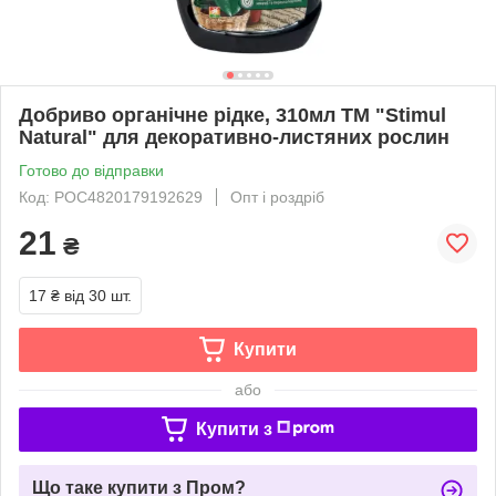
Добриво органічне рідке, 310мл ТМ "Stimul
Natural" для декоративно-листяних рослин
Готово до відправки
Код: РОС4820179192629
Опт і роздріб
21
₴
17 ₴
від 30 шт.
Купити
або
Купити з
Що таке купити з Пром?