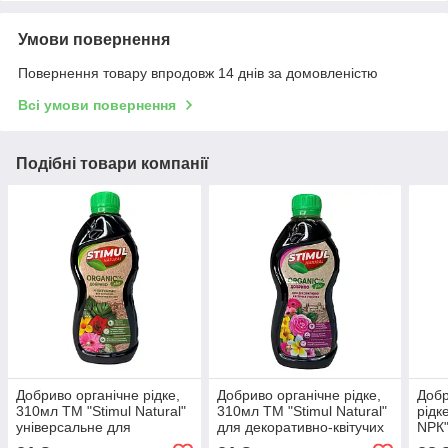
Умови повернення
Повернення товару впродовж 14 днів за домовленістю
Всі умови повернення
Подібні товари компанії
Добриво органічне рідке,
Добриво органічне рідке,
Добр
310мл ТМ "Stimul Natural"
310мл ТМ "Stimul Natural"
рідк
універсальне для
для декоративно-квітучих
NРК"
кімнатних та балконних
рослин
лист