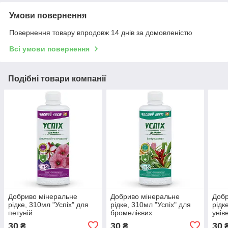
Умови повернення
Повернення товару впродовж 14 днів за домовленістю
Всі умови повернення
Подібні товари компанії
Добриво мінеральне
Добриво мінеральне
Добр
рідке, 310мл "Успіх" для
рідке, 310мл "Успіх" для
рідк
петуній
бромелієвих
унів
30
30
30
₴
₴