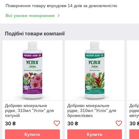
Повернення товару впродовж 14 днів за домовленістю
Всі умови повернення
Подібні товари компанії
Добриво мінеральне
Добриво мінеральне
Добр
рідке, 310мл "Успіх" для
рідке, 310мл "Успіх" для
рідк
петуній
бромелієвих
квіт
30
30
30
₴
₴
Купити
Купити