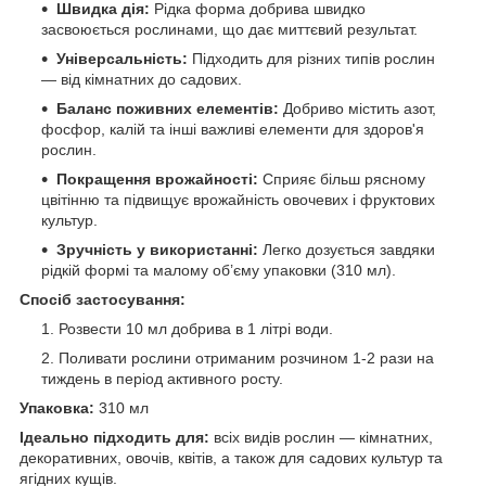
Швидка дія:
Рідка форма добрива швидко
засвоюється рослинами, що дає миттєвий результат.
Універсальність:
Підходить для різних типів рослин
— від кімнатних до садових.
Баланс поживних елементів:
Добриво містить азот,
фосфор, калій та інші важливі елементи для здоров'я
рослин.
Покращення врожайності:
Сприяє більш рясному
цвітінню та підвищує врожайність овочевих і фруктових
культур.
Зручність у використанні:
Легко дозується завдяки
рідкій формі та малому об’єму упаковки (310 мл).
Спосіб застосування:
Розвести 10 мл добрива в 1 літрі води.
Поливати рослини отриманим розчином 1-2 рази на
тиждень в період активного росту.
Упаковка:
310 мл
Ідеально підходить для:
всіх видів рослин — кімнатних,
декоративних, овочів, квітів, а також для садових культур та
ягідних кущів.