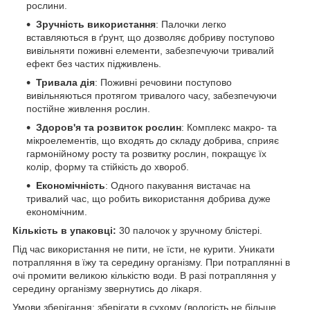
рослини.
Зручність використання
: Палочки легко
вставляються в ґрунт, що дозволяє добриву поступово
вивільняти поживні елементи, забезпечуючи тривалий
ефект без частих підживлень.
Тривала дія
: Поживні речовини поступово
вивільняються протягом тривалого часу, забезпечуючи
постійне живлення рослин.
Здоров'я та розвиток рослин
: Комплекс макро- та
мікроелементів, що входять до складу добрива, сприяє
гармонійному росту та розвитку рослин, покращує їх
колір, форму та стійкість до хвороб.
Економічність
: Одного пакування вистачає на
тривалий час, що робить використання добрива дуже
економічним.
Кількість в упаковці:
30 палочок у зручному блістері.
Під час використання не пити, не їсти, не курити. Уникати
потрапляння в їжу та середину організму. При потраплянні в
очі промити великою кількістю води. В разі потрапляння у
середину організму звернутись до лікаря.
Умови зберігання: зберігати в сухому (вологість не більше