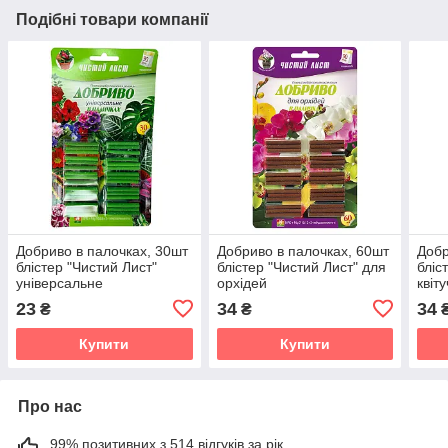
Подібні товари компанії
Добриво в палочках, 30шт
Добриво в палочках, 60шт
Добр
блістер "Чистий Лист"
блістер "Чистий Лист" для
бліс
універсальне
орхідей
квіт
23
34
34
₴
₴
Купити
Купити
Про нас
99% позитивних з 514 відгуків за рік