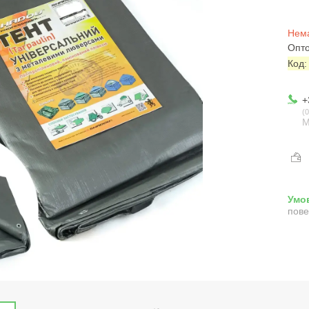
Нема
Опто
Код
+
0
М
пове