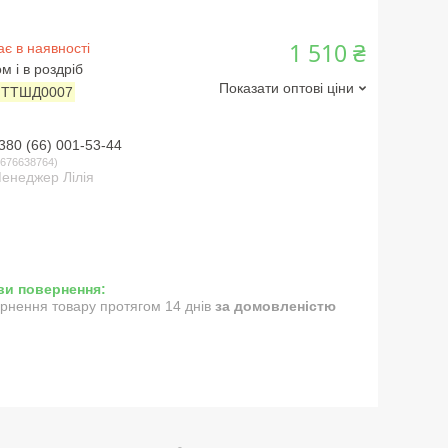
1 510 ₴
є в наявності
м і в роздріб
Показати оптові ціни
:
ТТШД0007
380 (66) 001-53-44
676638764
енеджер Лілія
рнення товару протягом 14 днів
за домовленістю