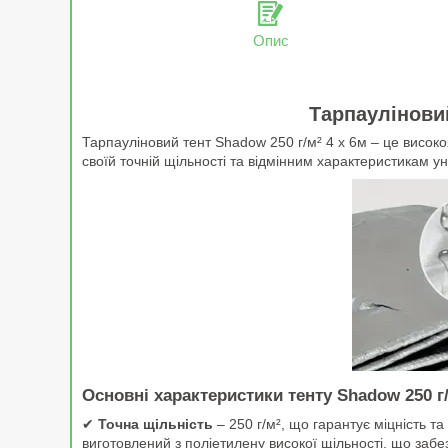
Опис
Тарпауліновий
Тарпауліновий тент Shadow 250 г/м² 4 х 6м – це високо
своїй точній щільності та відмінним характеристикам у
Основні характеристики тенту Shadow 250 г
✔
Точна щільність
– 250 г/м², що гарантує міцність т
виготовлений з поліетилену високої щільності, що заб