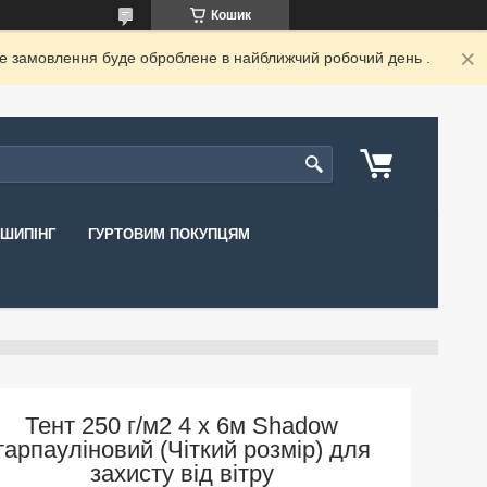
Кошик
ше замовлення буде оброблене в найближчий робочий день .
ШИПІНГ
ГУРТОВИМ ПОКУПЦЯМ
Тент 250 г/м2 4 х 6м Shadow
тарпауліновий (Чіткий розмір) для
захисту від вітру