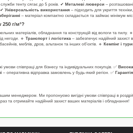
служби тенту сягає до 5 років. ✔
Металеві люверси
– розташовані
. ✔
Універсальність використання
– підходить для укриття техніки
зберіганні
– матеріал компактно складається та займає мінімум міс
 250 г/м²?
ельних матеріалів, обладнання та конструкцій від вологи та пилу. 
ід негоди. 🔹
Транспорт і логістика
– забезпечує надійний захист в
басейнів, меблів, дров, альтанок та інших об'єктів. 🔹
Кемпінг і тур
кі умови співпраці для бізнесу та індивідуальних покупців. ✅
Висока
і
– оперативна відправка замовлень у будь-який регіон. ✅
Гарантія
ашим менеджером. Ми пропонуємо вигідні умови співпраці в роздрі
раз та отримайте надійний захист ваших матеріалів і обладнання!