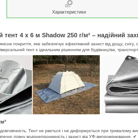
Характеристики
 тент 4 х 6 м Shadow 250 г/м² – надійний зах
якісне покриття, яке забезпечує ефективний захист від дощу, снігу
ніверсальний тент є ідеальним рішенням для будівництва, транспорт
/м²
а довговічність. Тент не рветься і не деформується при тривалому в
езпечує повну водонепроникність і захист від УФ-випромінювання. ✔