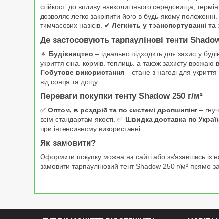
стійкості до впливу навколишнього середовища, термін 
дозволяє легко закріпити його в будь-якому положенні
тимчасових навісів. ✔
Легкість у транспортуванні та 
Де застосовують тарпаулінові тенти Shadow
🔹
Будівництво
– ідеально підходить для захисту будів
укриття сіна, кормів, теплиць, а також захисту врожаю в
Побутове використання
– стане в нагоді для укриття 
від сонця та дощу.
Переваги покупки тенту Shadow 250 г/м²
✅
Оптом, в роздріб та по системі дропшипінг
– гнуч
всім стандартам якості. ✅
Швидка доставка по Україн
при інтенсивному використанні.
Як замовити?
Оформити покупку можна на сайті або зв'язавшись із н
замовити тарпауліновий тент Shadow 250 г/м² прямо за