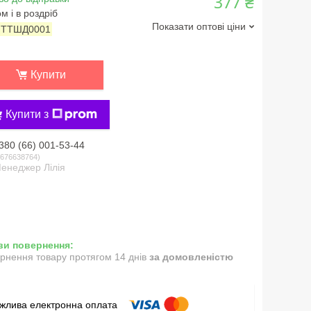
377 ₴
м і в роздріб
Показати оптові ціни
:
ТТШД0001
Купити
Купити з
380 (66) 001-53-44
676638764
енеджер Лілія
рнення товару протягом 14 днів
за домовленістю