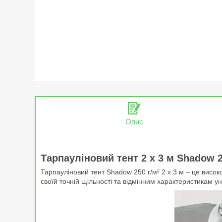
Опис
Тарпауліновий тент 2 х 3 м Shadow 2
Тарпауліновий тент Shadow 250 г/м² 2 х 3 м – це висок
своїй точній щільності та відмінним характеристикам у