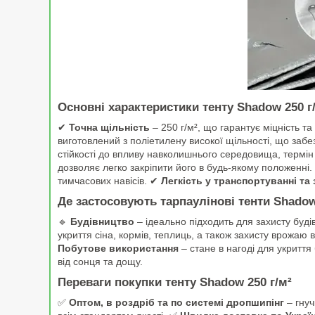
Основні характеристики тенту Shadow 250 г
✔
Точна щільність
– 250 г/м², що гарантує міцність т
виготовлений з поліетилену високої щільності, що заб
стійкості до впливу навколишнього середовища, термін 
дозволяє легко закріпити його в будь-якому положенні
тимчасових навісів. ✔
Легкість у транспортуванні та 
Де застосовують тарпаулінові тенти Shadow
🔹
Будівництво
– ідеально підходить для захисту будів
укриття сіна, кормів, теплиць, а також захисту врожаю в
Побутове використання
– стане в нагоді для укриття 
від сонця та дощу.
Переваги покупки тенту Shadow 250 г/м²
✅
Оптом, в роздріб та по системі дропшипінг
– гнуч