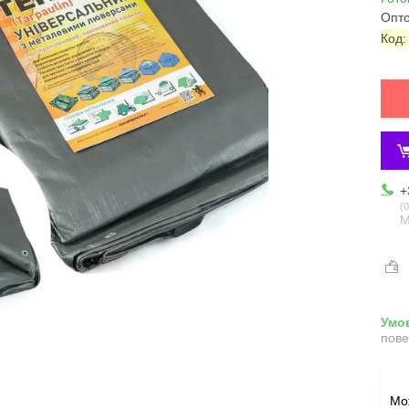
Опто
Код
+
0
М
пове