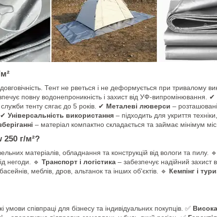
/м²
а довговічність. Тент не рветься і не деформується при тривалому в
езпечує повну водонепроникність і захист від УФ-випромінювання. ✔
служби тенту сягає до 5 років. ✔
Металеві люверси
– розташовані
. ✔
Універсальність використання
– підходить для укриття техніки
зберіганні
– матеріал компактно складається та займає мінімум міс
 250 г/м²?
ельних матеріалів, обладнання та конструкцій від вологи та пилу. 
ід негоди. 🔹
Транспорт і логістика
– забезпечує надійний захист в
басейнів, меблів, дров, альтанок та інших об'єктів. 🔹
Кемпінг і тур
кі умови співпраці для бізнесу та індивідуальних покупців. ✅
Висока