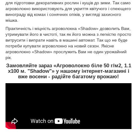
для підготовки декоративних рослин і кущів до зими. Так само
агроволокно використовують для укриття квітучого і спеющего
винограду від комах і сонячних опіків, у вигляді захисного
мішка.
Практичність і міцність агроволокна «Shadow» дозволить Вам,
утримувати його в чистоті, так як його можна з легкістю просто
витрусити і випрати навіть в машині автомат. Так що не буде
потреби купувати агроволокно на новий сезон. Якісне
агроволокно «Shadow» прослужить Вам не один урожайний
рік.
Замовляйте зараз «Агроволокно біле 50 г/м2, 1.1
х100 м. "Shadow"» у нашому інтернет-магазині і
вже восени - радійте багатому врожаю!