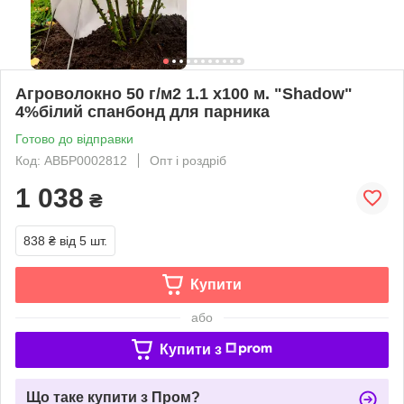
Агроволокно 50 г/м2 1.1 х100 м. "Shadow"
4%білий спанбонд для парника
Готово до відправки
Код: АВБР0002812
Опт і роздріб
1 038
₴
838 ₴
від 5 шт.
Купити
або
Купити з
Що таке купити з Пром?