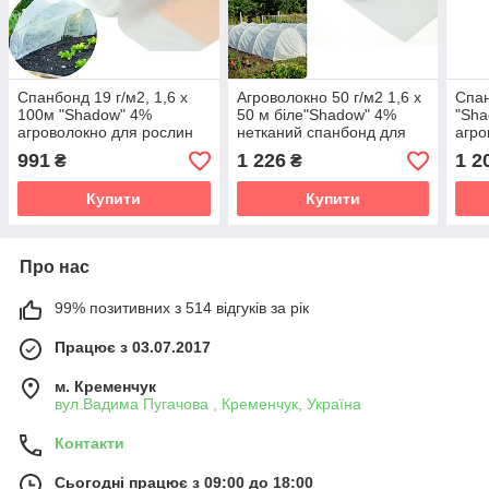
Спанбонд 19 г/м2, 1,6 х
Агроволокно 50 г/м2 1,6 х
Спан
100м "Shadow" 4%
50 м біле"Shadow" 4%
"Sha
агроволокно для рослин
нетканий спанбонд для
агро
укриття на зиму рослин
мате
991
1 226
1 2
₴
₴
Купити
Купити
Про нас
99% позитивних з 514 відгуків за рік
Працює з 03.07.2017
м. Кременчук
вул.Вадима Пугачова , Кременчук, Україна
Контакти
Сьогодні працює з 09:00 до 18:00