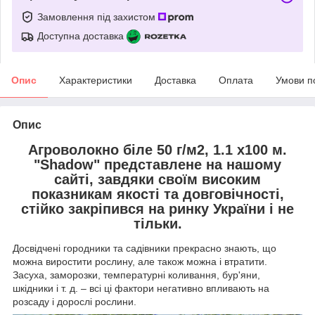
Замовлення під захистом
Доступна доставка
Опис
Характеристики
Доставка
Оплата
Умови п
Опис
Агроволокно біле 50 г/м2, 1.1 х100 м.
"Shadow" представлене на нашому
сайті, завдяки своїм високим
показникам якості та довговічності,
стійко закріпився на ринку України і не
тільки.
Досвідчені городники та садівники прекрасно знають, що
можна виростити рослину, але також можна і втратити.
Засуха, заморозки, температурні коливання, бур'яни,
шкідники і т. д. – всі ці фактори негативно впливають на
розсаду і дорослі рослини.