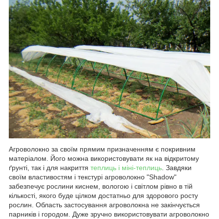
Агроволокно за своїм прямим призначенням є покривним
матеріалом. Його можна використовувати як на відкритому
ґрунті, так і для накриття
теплиць і міні-теплиць
. Завдяки
своїм властивостям і текстурі агроволокно "Shadow"
забезпечує рослини киснем, вологою і світлом рівно в тій
кількості, якого буде цілком достатньо для здорового росту
рослин. Область застосування агроволокна не закінчується
парників і городом. Дуже зручно використовувати агроволокно