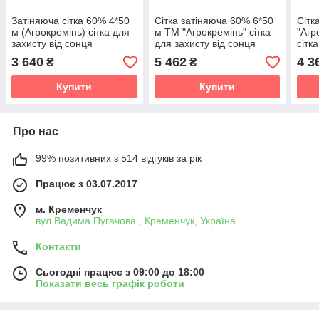
Затіняюча сітка 60% 4*50
Сітка затіняюча 60% 6*50
Сітк
м (Агрокремінь) сітка для
м ТМ "Агрокремінь" сітка
"Агр
захисту від сонця
для захисту від сонця
сітка
3 640
5 462
4 3
₴
₴
Купити
Купити
Про нас
99% позитивних з 514 відгуків за рік
Працює з 03.07.2017
м. Кременчук
вул.Вадима Пугачова , Кременчук, Україна
Контакти
Сьогодні працює з 09:00 до 18:00
Показати весь графік роботи