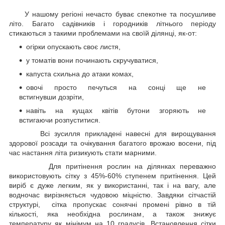
У нашому регіоні нечасто буває спекотне та посушливе
літо. Багато садівників і городників літнього періоду
стикаються з такими проблемами на своїй ділянці, як-от:
огірки опускають своє листя,
у томатів вони починають скручуватися,
капуста схильна до атаки комах,
овочі просто печуться на сонці ще не
встигнувши дозріти,
навіть на кущах квітів бутони згоряють не
встигаючи розпуститися.
Всі зусилля прикладені навесні для вирощування
здорової розсади та очікування багатого врожаю восени, під
час настання літа ризикують стати марними.
Для притінення рослин на ділянках переважно
використовують сітку з 45%-60% ступенем притінення. Цей
виріб є дуже легким, як у використанні, так і на вагу, але
водночас вирізняється чудовою міцністю. Завдяки сітчастій
структурі, сітка пропускає сонячні промені рівно в тій
кількості, яка необхідна рослинам, а також знижує
температуру як мінімум на 10 градусів. Встановлення сітки