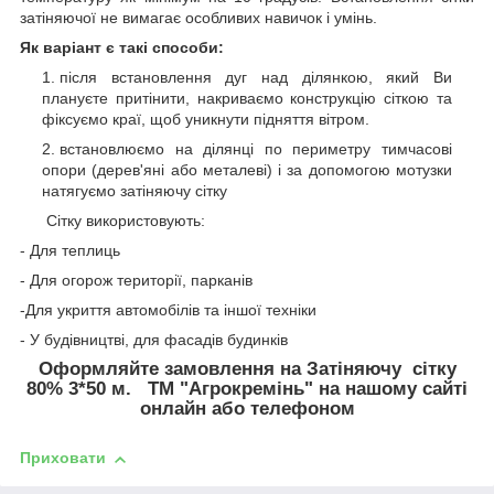
затіняючої не вимагає особливих навичок і умінь.
Як варіант є такі способи:
після встановлення дуг над ділянкою, який Ви
плануєте притінити, накриваємо конструкцію сіткою та
фіксуємо краї, щоб уникнути підняття вітром.
встановлюємо на ділянці по периметру тимчасові
опори (дерев'яні або металеві) і за допомогою мотузки
натягуємо затіняючу сітку
Сітку використовують:
- Для теплиць
- Для огорож території, парканів
-Для укриття автомобілів та іншої техніки
- У будівництві, для фасадів будинків
Оформляйте замовлення на Затіняючу сітку
80% 3*50 м. ТМ "Агрокремінь" на нашому сайті
онлайн або телефоном
Приховати