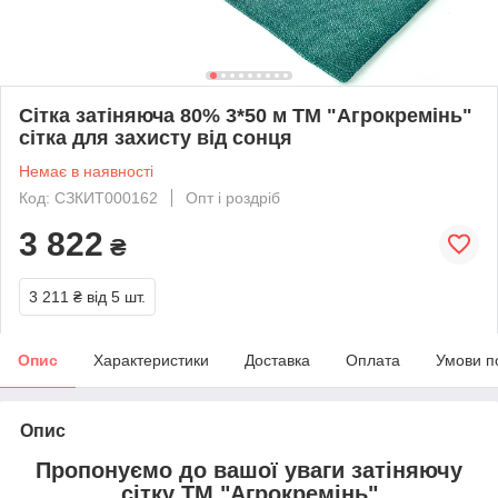
Сітка затіняюча 80% 3*50 м ТМ "Агрокремінь"
сітка для захисту від сонця
Немає в наявності
Код: СЗКИТ000162
Опт і роздріб
3 822
₴
3 211 ₴
від 5 шт.
Опис
Характеристики
Доставка
Оплата
Умови п
Опис
Пропонуємо до вашої уваги затіняючу
сітку ТМ "Агрокремінь"