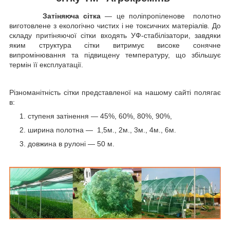
Затіняюча сітка
— це поліпропіленове полотно
виготовлене з екологічно чистих і не токсичних матеріалів. До
складу притіняючої сітки входять УФ-стабілізатори, завдяки
яким структура сітки витримує високе сонячне
випромінювання та підвищену температуру, що збільшує
термін її експлуатації.
Різноманітність сітки представленої на нашому сайті полягає
в:
ступеня затінення — 45%, 60%, 80%, 90%,
ширина полотна — 1,5м., 2м., 3м., 4м., 6м.
довжина в рулоні — 50 м.