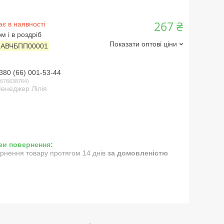
267 ₴
є в наявності
м і в роздріб
Показати оптові ціни
:
АВЧБПП00001
380 (66) 001-53-44
676638764
енеджер Лілія
рнення товару протягом 14 днів
за домовленістю