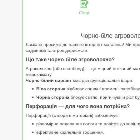
Опис
Чорно-біле агровол
Ласкаво просимо до нашого інтернет-магазина! Ми п
садівників та агропідприємств.
Що таке чорно-біле агроволокно?
Агроволокно (або спанбонд) — це міцний нетканий матер
мікроклімату.
Чорно-білий варіант
має два функціональні шари:
Біла сторона
відбиває сонячні промені, запобіга
Чорна сторона
блокує світло, пригнічуючи ріст бу
Перфорація — для чого вона потрібна?
Перфорація (отвори в матеріалі) забезпечує:
рівномірне подавання вологи та повітря до корінн
ефективне крапельне зрошення,