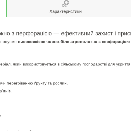
Характеристики
окно з перфорацією — ефективний захист і прис
ропонуємо
високоякісне чорно-біле агроволокно з перфорацією
іал, який використовується в сільському господарстві для укриття 
ючи перегріванню ґрунту та рослин.
р'янів.
я,