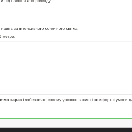
и під насіння або розсаду.
навіть за інтенсивного сонячного світла;
2 метра.
рямо зараз
і забезпечте своєму урожаю захист і комфортні умови д