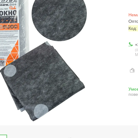
Нема
Опто
Код
+
0
М
пове