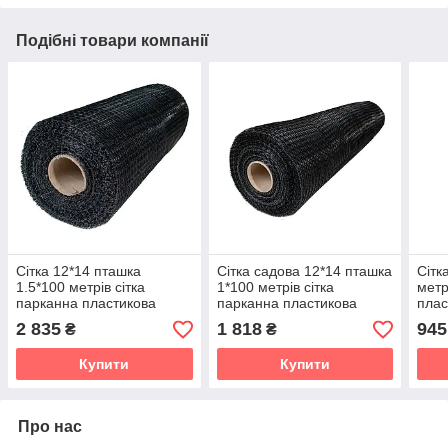
Подібні товари компанії
Сітка 12*14 пташка
Сітка садова 12*14 пташка
Сітк
1.5*100 метрів сітка
1*100 метрів сітка
метр
парканна пластикова
парканна пластикова
плас
чорна
чорна
2 835
1 818
945
₴
₴
Купити
Купити
Про нас