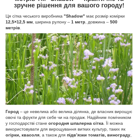
зручне рішення для вашого городу!
Ця сітка чеського виробника
"Shadow"
має розмір комірки
12,5×12,5 мм
, ширина рулону –
1 метр
, довжина –
500
метрів
.
Город
– це невелика або велика ділянка, де власник вирощує
овочі та фрукти для себе чи на продаж. Надійним помічником
у господарстві стане
огородня шпалерна сітка
. Її можна
використовувати для вирощування витких культур, таких як
огірки, квасоля
, а також для
підв’язки томатів, винограду
,