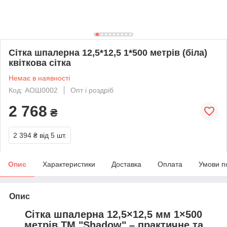
Сітка шпалерна 12,5*12,5 1*500 метрів (біла)
квіткова сітка
Немає в наявності
Код: АОШ0002
Опт і роздріб
2 768
₴
2 394 ₴
від 5 шт.
Опис
Характеристики
Доставка
Оплата
Умови п
Опис
Сітка шпалерна 12,5×12,5 мм 1×500
метрів ТМ "Shadow" – практичне та