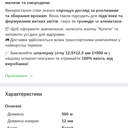
малини та смородини
.
Використання сітки значно
спрощує догляд за рослинами
та збирання врожаю
. Вона також підходить для
підв’язки та
формування витких квітів
, таких як
троянди
чи
клематиси
.
📦 Щоб оформити замовлення, натисніть кнопку "Купити" та
заповніть усі дані для відправки.
🚛 Доставка здійснюється всіма транспортними компаніями у
найкоротші терміни.
✅ Замовляйте
шпалерну сітку 12,5×12,5 мм 1×500 м
у
нашому інтернет-магазині та отримайте
100% якість від
виробника!
Приховати
Характеристики
Основні
Довжина
500 м
Довжина комірки
12 мм
Колір
Білий