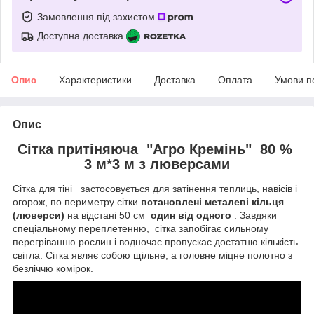
Замовлення під захистом
Доступна доставка
Опис
Характеристики
Доставка
Оплата
Умови п
Опис
Сітка притіняюча "Агро Кремінь" 80 %
3 м*3 м з люверсами
Сітка для тіні застосовується для затінення теплиць, навісів і
огорож, по периметру сітки
встановлені металеві кільця
(люверси)
на відстані 50 см
один від одного
. Завдяки
спеціальному переплетенню, сітка запобігає сильному
перегріванню рослин і водночас пропускає достатню кількість
світла. Сітка являє собою щільне, а головне міцне полотно з
безліччю комірок.