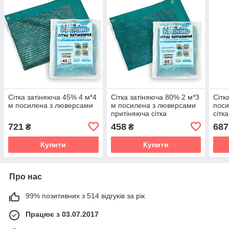
Сітка затіняюча 45% 4 м*4
Сітка затіняюча 80% 2 м*3
Сітк
м посилена з люверсами
м посилена з люверсами
поси
притіняюча сітка
сітк
721
458
687
₴
₴
Купити
Купити
Про нас
99% позитивних з 514 відгуків за рік
Працює з 03.07.2017