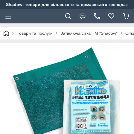
Shadow- товари для сільського та домашнього господарст
Товари та послуги
Затіняюча сітка ТМ "Shadow"
Сітк