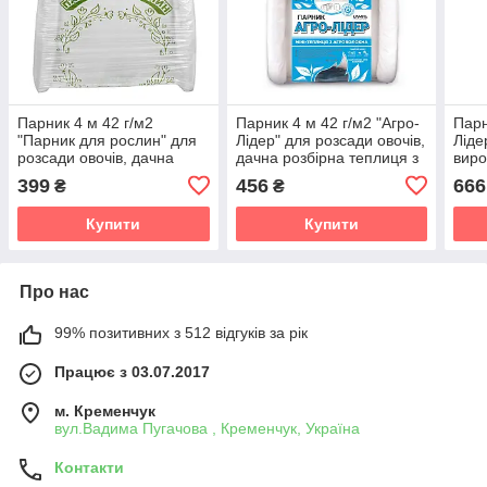
Парник 4 м 42 г/м2
Парник 4 м 42 г/м2 "Агро-
Парн
"Парник для рослин" для
Лідер" для розсади овочів,
Ліде
розсади овочів, дачна
дачна розбірна теплиця з
виро
розбірна теплиця з
спанбонду
399
456
666
₴
₴
спанбонду
Купити
Купити
Про нас
99% позитивних з 512 відгуків за рік
Працює з 03.07.2017
м. Кременчук
вул.Вадима Пугачова , Кременчук, Україна
Контакти