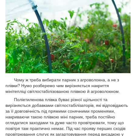
Чому ж треба вибирати парник з агроволокна, а не з
плівки? Нумо розберемо чим вирізняється накриття
мінітепліці світлостабілізованою плівкою й агроволокном.
Поліетиленова плівка буває різної щільності та
вирізняється добавками світлостабілізаторів, які відповідають
за її довговічність під прямими сонячними променями,
накриваючи такою плівкою міні парник, треба постійно
оглядатися заходами та дуже часто провітрювати, тому що
повітря там практично немає. Під час прояву перших сходів
провітрювання слугує як загартовування перед висадкою у