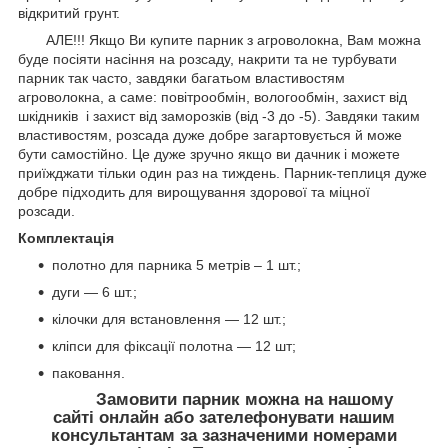
відкритий грунт.
АЛЕ!!! Якщо Ви купите парник з агроволокна, Вам можна
буде посіяти насіння на розсаду, накрити та не турбувати
парник так часто, завдяки багатьом властивостям
агроволокна, а саме: повітрообмін, вологообмін, захист від
шкідників і захист від заморозків (від -3 до -5). Завдяки таким
властивостям, розсада дуже добре загартовується й може
бути самостійно. Це дуже зручно якщо ви дачник і можете
приїжджати тільки один раз на тиждень. Парник-теплиця дуже
добре підходить для вирощування здорової та міцної
розсади.
Комплектація
полотно для парника 5 метрів – 1 шт.;
дуги — 6 шт.;
кілочки для встановлення — 12 шт.;
кліпси для фіксації полотна — 12 шт;
паковання.
Замовити парник можна на нашому
сайті онлайн або зателефонувати нашим
консультантам за зазначеними номерами