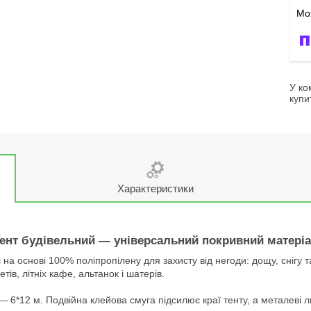
У ко
купи
Характеристики
ент будівельний — універсальний покривний матері
 основі 100% поліпропілену для захисту від негоди: дощу, снігу та 
ів, літніх кафе, альтанок і шатерів.
— 6*12 м. Подвійна клейова смуга підсилює краї тенту, а металев