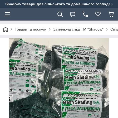
Shadow- товари для сільського та домашнього господарст
Товари та послуги
Затіняюча сітка ТМ "Shadow"
Сітк