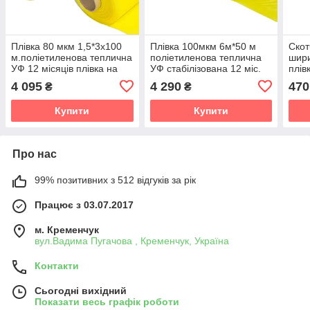
Плівка 80 мкм 1,5*3х100
Плівка 100мкм 6м*50 м
Скот
м.поліетиленова теплична
поліетиленова теплична
шири
УФ 12 місяців плівка на
УФ стабілізована 12 міс.
плів
теплицю
Виробництво Кременчуг
4 095
4 290
470
₴
₴
Купити
Купити
Про нас
99% позитивних з 512 відгуків за рік
Працює з 03.07.2017
м. Кременчук
вул.Вадима Пугачова , Кременчук, Україна
Контакти
Сьогодні вихідний
Показати весь графік роботи