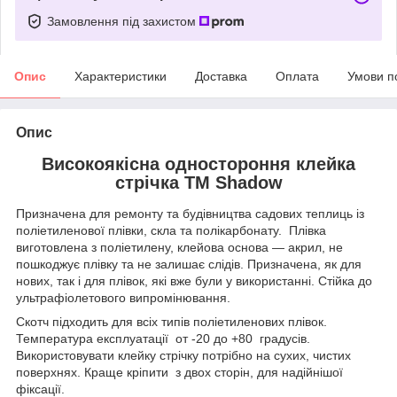
Замовлення під захистом
Опис
Характеристики
Доставка
Оплата
Умови п
Опис
Високоякісна одностороння клейка
стрічка ТМ Shadow
Призначена для ремонту та будівництва садових теплиць із
поліетиленової плівки, скла та полікарбонату. Плівка
виготовлена з поліетилену, клейова основа — акрил, не
пошкоджує плівку та не залишає слідів. Призначена, як для
нових, так і для плівок, які вже були у використанні. Стійка до
ультрафіолетового випромінювання.
Скотч підходить для всіх типів поліетиленових плівок.
Температура експлуатації от -20 до +80 градусів.
Використовувати клейку стрічку потрібно на сухих, чистих
поверхнях. Краще кріпити з двох сторін, для надійнішої
фіксації.