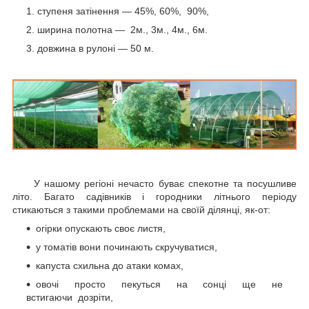
ступеня затінення — 45%, 60%, 90%,
ширина полотна — 2м., 3м., 4м., 6м.
довжина в рулоні — 50 м.
У нашому регіоні нечасто буває спекотне та посушливе
літо. Багато садівників і городники літнього періоду
стикаються з такими проблемами на своїй ділянці, як-от:
огірки опускають своє листя,
у томатів вони починають скручуватися,
капуста схильна до атаки комах,
овочі просто пекуться на сонці ще не
встигаючи дозріти,