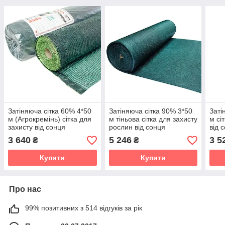
Затіняюча сітка 60% 4*50
Затіняюча сітка 90% 3*50
Заті
м (Агрокремінь) сітка для
м тіньова сітка для захисту
м сі
захисту від сонця
рослин від сонця
від 
SHADOW
SH
3 640
5 246
3 5
₴
₴
Купити
Купити
Про нас
99% позитивних з 514 відгуків за рік