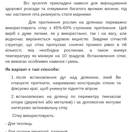
Всі зусилля прикладені навесні для вирощування
здорової розсади та очікування багатого врожаю восени, під
час настання літа ризикують стати марними.
Для притінення рослин на ділянках переважно
використовують сітку з 45%-60% ступенем притінення. Цей
виріб є дуже легким, як у використанні, так і на вагу, але
водночас вирізняється чудовою міцністю. Завдяки сітчастій
структурі, що сітка пропускає сонячні промені рівно в тій
кількості, яка необхідна рослинам, а також знижує
температуру як мінімум на 10 градусів. Встановлення сітки,
не вимагає особливих навичок і умінь.
Як варіант є такі способи:
після встановлення дуг над ділянкою, який Ви
плануєте притінити, накриваємо конструкцію сіткою та
фіксуємо краї, щоб уникнути підняття вітром.
встановлюємо на ділянці по периметру тимчасові
опори (дерев'яні або металеві) і за допомогою мотузки
натягуємо затінювальну сітку
Сітку використовують:
- Для теплиць
- Для огорож території, парканів