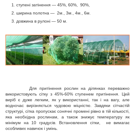
ступені затінення — 45%, 60%, 90%,
ширина полотна — 2м., 3м., 4м., 6м.
довжина в рулоні — 50 м.
Для притінення рослин на ділянках переважно
використовують сітку з 45%-60% ступенем притінення. Цей
виріб є дуже легким, як у використанні, так і на вагу, але
водночас вирізняється чудовою міцністю. Завдяки сітчастій
структурі, сітка пропускає сонячні промені рівно в тій кількості,
яка необхідна рослинам, а також знижує температуру як
мінімум на 10 градусів. Встановлення сітки, не вимагає
особливих навичок і умінь.