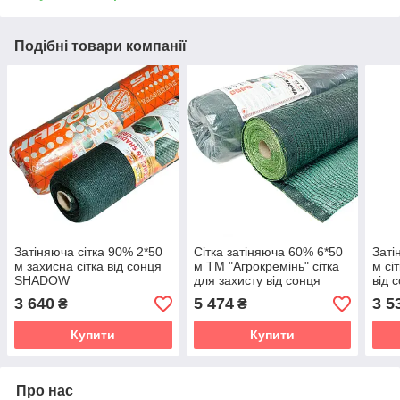
Подібні товари компанії
Затіняюча сітка 90% 2*50
Сітка затіняюча 60% 6*50
Заті
м захисна сітка від сонця
м ТМ "Агрокремінь" сітка
м сі
SHADOW
для захисту від сонця
від 
SH
3 640
5 474
3 5
₴
₴
Купити
Купити
Про нас