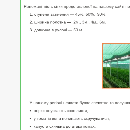
Різноманітність сітки представленої на нашому сайті по
ступеня затінення — 45%, 60%, 90%,
ширина полотна — 2м., 3м., 4м., 6м.
довжина в рулоні — 50 м.
У нашому регіоні нечасто буває спекотне та посушливе 
огірки опускають своє листя,
у томатів вони починають скручуватися,
капуста схильна до атаки комах,