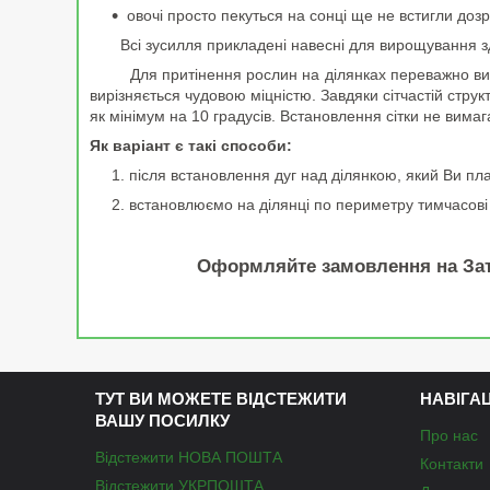
овочі просто пекуться на сонці ще не встигли дозр
Всі зусилля прикладені навесні для вирощування здор
Для притінення рослин на ділянках переважно викорис
вирізняється чудовою міцністю. Завдяки сітчастій струк
як мінімум на 10 градусів. Встановлення сітки не вимаг
Як варіант є такі способи:
після встановлення дуг над ділянкою, який Ви пла
встановлюємо на ділянці по периметру тимчасові 
Оформляйте замовлення на Зат
ТУТ ВИ МОЖЕТЕ ВІДСТЕЖИТИ
НАВІГА
ВАШУ ПОСИЛКУ
Про нас
Відстежити НОВА ПОШТА
Контакти
Відстежити УКРПОШТА