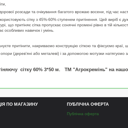
іти,
ової розсади та очікування багатого врожаю восени, під час наст
товують сітку з 45%-60% ступенем притінення. Цей виріб є дуже ле
турі, що притіняє сітка пропускає сонячні промені рівно в тій кілько
ає особливих навичок і умінь.
нуєте притінити, накриваємо конструкцію сіткою та фіксуємо краї, щ
опори (дерев'яні або металеві) і за допомогою мотузки натягуємо за
іняючу сітку 60% 3*50 м. ТМ "Агрокремінь" на нашо
ЦІЯ ПО МАГАЗИНУ
ПУБЛІЧНА ОФЕРТА
Публічна оферта