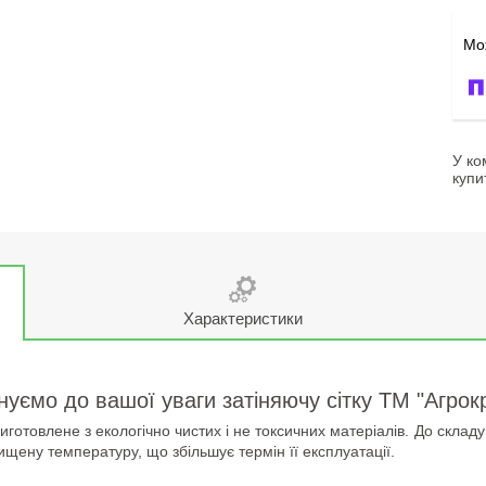
У ко
купи
Характеристики
уємо до вашої уваги затіняючу сітку ТМ "Агрок
отовлене з екологічно чистих і не токсичних матеріалів. До складу 
щену температуру, що збільшує термін її експлуатації.