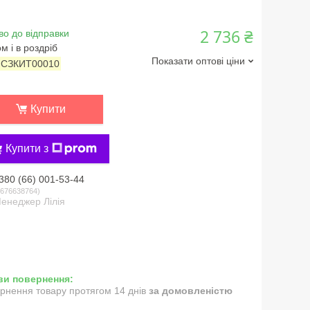
2 736 ₴
во до відправки
м і в роздріб
Показати оптові ціни
:
СЗКИТ00010
Купити
Купити з
380 (66) 001-53-44
676638764
енеджер Лілія
рнення товару протягом 14 днів
за домовленістю