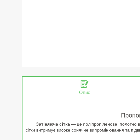
Опис
Пропон
Затіняюча сітка
— це поліпропіленове полотно виг
сітки витримує високе сонячне випромінювання та підви