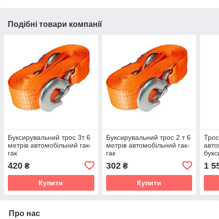
Подібні товари компанії
Буксирувальний трос 3т 6
Буксирувальний трос 2 т 6
Трос
метрів автомобільний гак-
метрів автомобільний гак-
авто
гак
гак
букс
420
302
1 5
₴
₴
Купити
Купити
Про нас