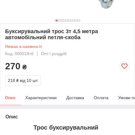
Буксирувальний трос 3т 4,5 метра
автомобільний петля-скоба
Немає в наявності
Код: 000018тб
Опт і роздріб
270
₴
218 ₴
від 10 шт.
Опис
Характеристики
Доставка
Оплата
Умови п
Опис
Трос буксирувальний