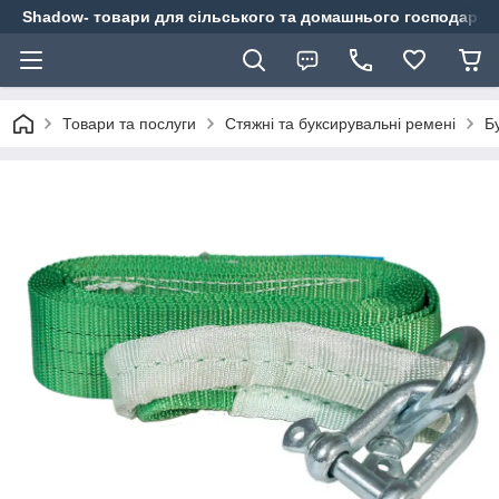
Shadow- товари для сільського та домашнього господарст
Товари та послуги
Стяжні та буксирувальні ремені
Б