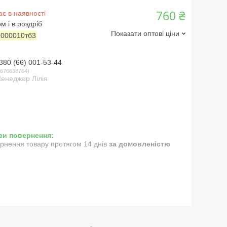
760 ₴
є в наявності
м і в роздріб
Показати оптові ціни
:
000010тб3
380 (66) 001-53-44
676638764
енеджер Лілія
рнення товару протягом 14 днів
за домовленістю