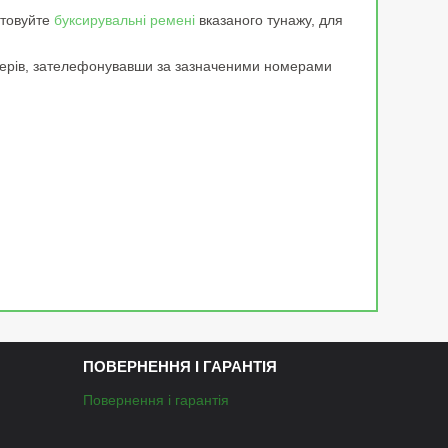
стовуйте
буксирувальні ремені
вказаного тунажу, для
жерів, зателефонувавши за зазначеними номерами
ПОВЕРНЕННЯ І ГАРАНТІЯ
Повернення і гарантія