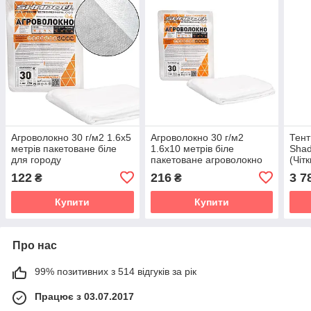
Агроволокно 30 г/м2 1.6х5
Агроволокно 30 г/м2
Тент
метрів пакетоване біле
1.6х10 метрів біле
Shad
для городу
пакетоване агроволокно
(Чіт
для парника
захи
122
216
3 7
₴
₴
Купити
Купити
Про нас
99% позитивних з 514 відгуків за рік
Працює з 03.07.2017