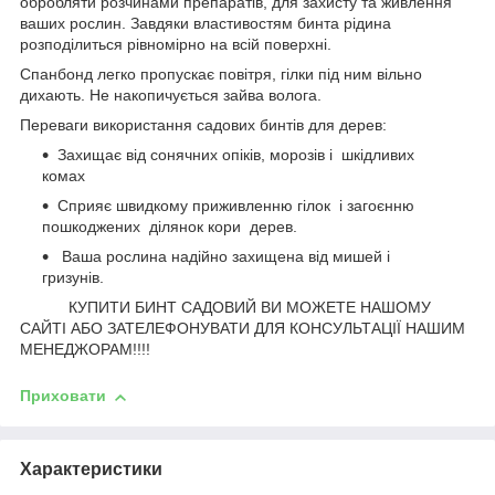
обробляти розчинами препаратів, для захисту та живлення
ваших рослин. Завдяки властивостям бинта рідина
розподілиться рівномірно на всій поверхні.
Спанбонд легко пропускає повітря, гілки під ним вільно
дихають. Не накопичується зайва волога.
Переваги використання садових бинтів для дерев:
Захищає від сонячних опіків, морозів і шкідливих
комах
Сприяє швидкому приживленню гілок і загоєнню
пошкоджених ділянок кори дерев.
Ваша рослина надійно захищена від мишей і
гризунів.
КУПИТИ БИНТ САДОВИЙ ВИ МОЖЕТЕ НАШОМУ
САЙТІ АБО ЗАТЕЛЕФОНУВАТИ ДЛЯ КОНСУЛЬТАЦІЇ НАШИМ
МЕНЕДЖОРАМ!!!!
Приховати
Характеристики