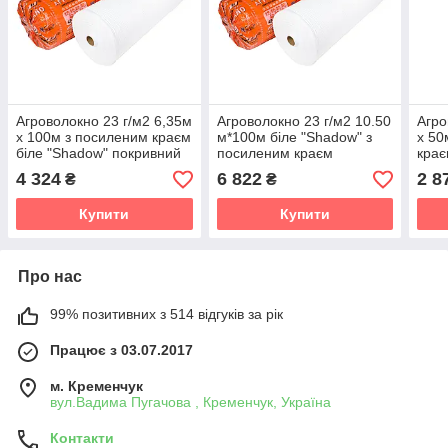
Агроволокно 23 г/м2 6,35м
Агроволокно 23 г/м2 10.50
Агро
х 100м з посиленим краєм
м*100м біле "Shadow" з
х 50
біле "Shadow" покривний
посиленим краєм
крає
матеріал для городу
агроволокно для огірків
агро
4 324
6 822
2 8
₴
₴
Купити
Купити
Про нас
99% позитивних з 514 відгуків за рік
Працює з 03.07.2017
м. Кременчук
вул.Вадима Пугачова , Кременчук, Україна
Контакти