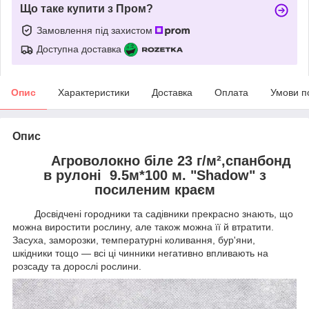
Що таке купити з Пром?
Замовлення під захистом
Доступна доставка
Опис
Характеристики
Доставка
Оплата
Умови п
Опис
Агроволокно біле 23 г/м²,спанбонд
в рулоні 9.5м*100 м. "Shadow" з
посиленим краєм
Досвідчені городники та садівники прекрасно знають, що
можна виростити рослину, але також можна її й втратити.
Засуха, заморозки, температурні коливання, бур'яни,
шкідники тощо — всі ці чинники негативно впливають на
розсаду та дорослі рослини.