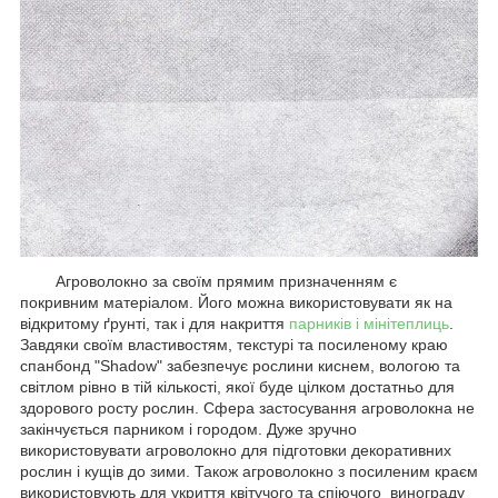
Агроволокно за своїм прямим призначенням є
покривним матеріалом. Його можна використовувати як на
відкритому ґрунті, так і для накриття
парників і мінітеплиць
.
Завдяки своїм властивостям, текстурі та посиленому краю
спанбонд "Shadow" забезпечує рослини киснем, вологою та
світлом рівно в тій кількості, якої буде цілком достатньо для
здорового росту рослин. Сфера застосування агроволокна не
закінчується парником і городом. Дуже зручно
використовувати агроволокно для підготовки декоративних
рослин і кущів до зими. Також агроволокно з посиленим краєм
використовують для укриття квітучого та спіючого винограду