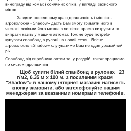
винограду від комах і сонячних опіків, у вигляді захисного
мішка.
Завдяки посиленому краю,практичність і міцність
агроволокна «Shadow» дасть Вам змогу тримати його в
чистоті, оскільки його можна з легкістю просто витрусити та
випрати навіть у машині автомат. Тож не буде потреби
купувати спанбонд в рулоні на новий сезон. Якісне
агроволокно «Shadow» слугуватиме Вам не один урожайний
рік.
Спанбонд від виробника оптом та у роздріб, також працюємо
по системі дропшипінг
Щоб купити білий спанбонд в рулонах 23
г/м2, 6.35 м х 100 м. з посиленим краєм
"Shadow"» в нашому інтернет-магазині натисніть
кнопку замовити, або зателефонуйте нашим
менеджерам за вказаними номерами телефонів.