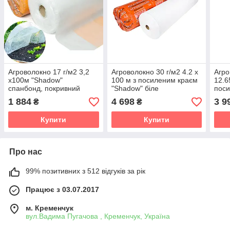
Агроволокно 17 г/м2 3,2
Агроволокно 30 г/м2 4.2 х
Агро
х100м "Shadow"
100 м з посиленим краєм
12.6
спанбонд, покривний
"Shadow" біле
пос
матеріал для городу
агроволокно для теплиць
"Sha
1 884
4 698
3 9
₴
₴
укри
Купити
Купити
Про нас
99% позитивних з 512 відгуків за рік
Працює з 03.07.2017
м. Кременчук
вул.Вадима Пугачова , Кременчук, Україна