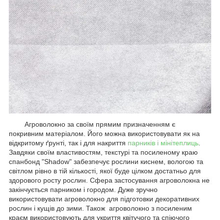
Агроволокно за своїм прямим призначенням є
покривним матеріалом. Його можна використовувати як на
відкритому ґрунті, так і для накриття
парників і мінітеплиць
.
Завдяки своїм властивостям, текстурі та посиленому краю
спанбонд "Shadow" забезпечує рослини киснем, вологою та
світлом рівно в тій кількості, якої буде цілком достатньо для
здорового росту рослин. Сфера застосування агроволокна не
закінчується парником і городом. Дуже зручно
використовувати агроволокно для підготовки декоративних
рослин і кущів до зими. Також агроволокно з посиленим
краєм використовують для укриття квітучого та спіючого