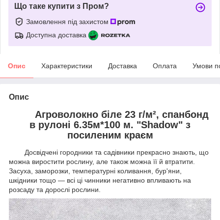
Що таке купити з Пром?
Замовлення під захистом
Доступна доставка
Опис
Характеристики
Доставка
Оплата
Умови п
Опис
Агроволокно біле 23 г/м², спанбонд
в рулоні 6.35м*100 м. "Shadow" з
посиленим краєм
Досвідчені городники та садівники прекрасно знають, що
можна виростити рослину, але також можна її й втратити.
Засуха, заморозки, температурні коливання, бур'яни,
шкідники тощо — всі ці чинники негативно впливають на
розсаду та дорослі рослини.