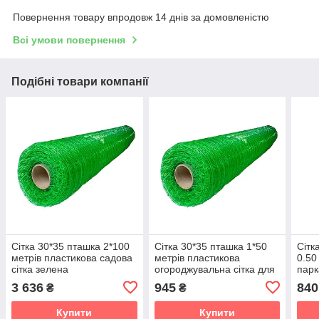
Повернення товару впродовж 14 днів за домовленістю
Всі умови повернення
Подібні товари компанії
Сітка 30*35 пташка 2*100
Сітка 30*35 пташка 1*50
Сітк
метрів пластикова садова
метрів пластикова
0.50
сітка зелена
огороджувальна сітка для
парк
паркану зелена
чор
3 636
945
840
₴
₴
Купити
Купити