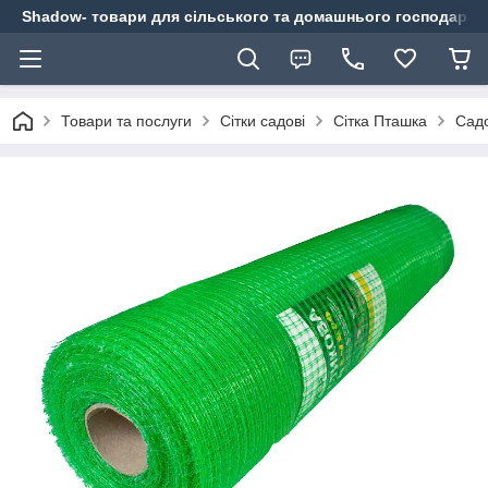
Shadow- товари для сільського та домашнього господарст
Товари та послуги
Сітки садові
Сітка Пташка
Садо