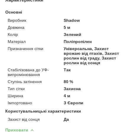
Основні
Виробник
Shadow
Довжина
5 м
Колір
Зелений
Матеріал
Поліпропілен
Призначення сітки
Універсальна, Захист
врожаю від птахів, Захист
рослин від граду, Захист
рослин від сонця
Стабілізована до УФ-
Так
випромінювання
Ступінь затінення
80 %
Тип сітки
Захисна
Ширина
4 м
Імпортовано
З Європи
Користувальницькі характеристики
Захист від сонця
Да
Приховати