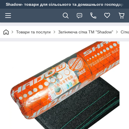
Shadow- товари для сільського та домашнього господарст
Товари та послуги
Затіняюча сітка ТМ "Shadow"
Сітк