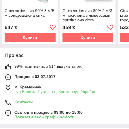
Сітка затіняюча 90% 3 м*5
Сітка затіняюча 80% 2 м*3
Сітк
м сонцезахисна сітка
м посилена з люверсами
м за
притіняюча сітка
горо
сон
647
459
533
₴
₴
Купити
Купити
Про нас
99% позитивних з 514 відгуків за рік
Працює з 03.07.2017
м. Кременчук
вул.Вадима Пугачова , Кременчук, Україна
Контакти
Сьогодні працює з 09:00 до 18:00
Показати весь графік роботи