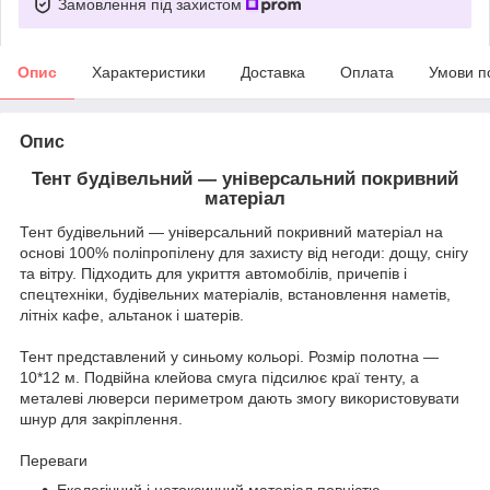
Замовлення під захистом
Опис
Характеристики
Доставка
Оплата
Умови п
Опис
Тент будівельний — універсальний покривний
матеріал
Тент будівельний — універсальний покривний матеріал на
основі 100% поліпропілену для захисту від негоди: дощу, снігу
та вітру. Підходить для укриття автомобілів, причепів і
спецтехніки, будівельних матеріалів, встановлення наметів,
літніх кафе, альтанок і шатерів.
Тент представлений у синьому кольорі. Розмір полотна —
10*12 м. Подвійна клейова смуга підсилює краї тенту, а
металеві люверси периметром дають змогу використовувати
шнур для закріплення.
Переваги
Екологічний і нетоксичний матеріал повністю