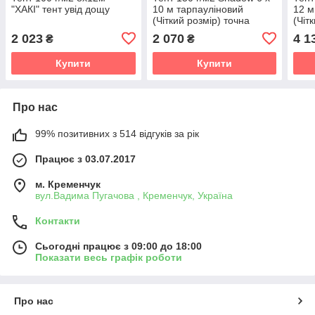
"ХАКІ" тент увід дощу
10 м тарпауліновий
12 м
(Чіткий розмір) точна
(Чіт
щільність тентів від дощу
щіль
2 023
2 070
4 1
₴
₴
та с
Купити
Купити
Про нас
99% позитивних з 514 відгуків за рік
Працює з 03.07.2017
м. Кременчук
вул.Вадима Пугачова , Кременчук, Україна
Контакти
Сьогодні працює з 09:00 до 18:00
Показати весь графік роботи
Про нас