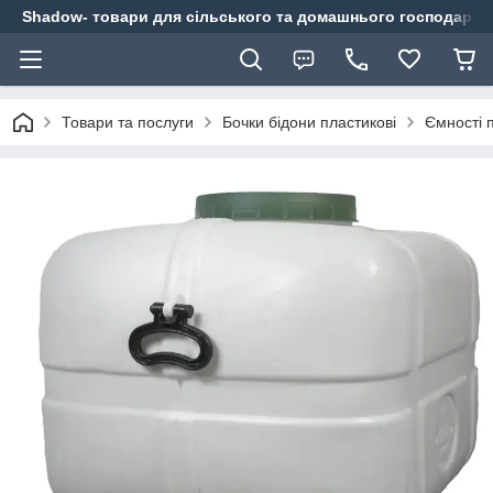
Shadow- товари для сільського та домашнього господарст
Товари та послуги
Бочки бідони пластикові
Ємності п