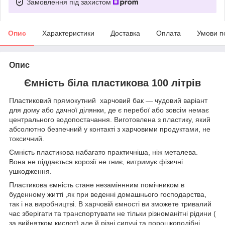
Замовлення під захистом
Опис
Характеристики
Доставка
Оплата
Умови п
Опис
Ємність біла пластикова 100 літрів
Пластиковий прямокутний харчовий бак — чудовий варіант
для дому або дачної ділянки, де є перебої або зовсім немає
центрального водопостачання. Виготовлена з пластику, який
абсолютно безпечний у контакті з харчовими продуктами, не
токсичний.
Ємність пластикова набагато практичніша, ніж металева.
Вона не піддається корозії не гниє, витримує фізичні
ушкодження.
Пластикова ємність стане незаміннним помічником в
буденному житті ,як при веденні домашнього господарства,
так і на виробництві. В харчовій ємності ви зможете тривалий
час зберігати та транспортувати не тільки різноманітні рідини (
за вийнятком кислот) але й різні сипучі та порошкоподібні