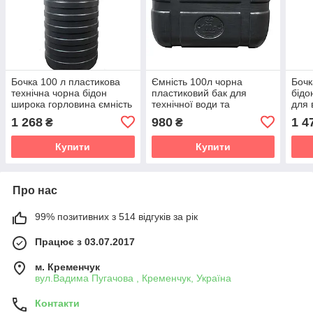
Бочка 100 л пластикова
Ємність 100л чорна
Бочк
технічна чорна бідон
пластиковий бак для
бідо
широка горловина ємність
технічної води та
для 
для води
крапельного поливу
плас
1 268
980
1 4
₴
₴
Купити
Купити
Про нас
99% позитивних з 514 відгуків за рік
Працює з 03.07.2017
м. Кременчук
вул.Вадима Пугачова , Кременчук, Україна
Контакти