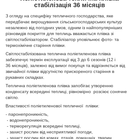
стабілізація 36 місяців
З огляду на специфіку тепличного господарства, яке
передбачає вирощування сільськогосподарських культур
незалежно від погодних умов, одним із найпопулярніших
різновидів покриття для теплиць вважається плівка зі
світлостабілізатором. Стабілізатор уповільнює фото- та
термохімічне старіння плівки.
Світлостабілізована теплична поліетиленова плівка
забезпечує термін експлуатації від 3 до 6 сезонів (12 і
36 місяців), залежно від вимог покупця та відрізняється від
звичайної плівки відсутністю прискореного старіння в
рукавних складках.
Теплична поліетиленова плівка запобігає утворенню
конденсату всередині теплиці, рівномірно розсіює сонячне
світло.
Властивості поліетиленової тепличної плівки:
- паронепроникність,
- водонепроникність,
- терморегуляція всередині теплиці,
- захист рослин від несприятливої погоди,
- захист рослин від комах, птахів, домашніх тварин,