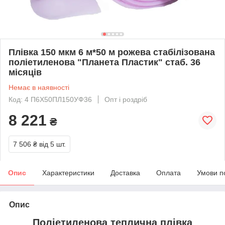
Плівка 150 мкм 6 м*50 м рожева стабілізована
поліетиленова "Планета Пластик" стаб. 36
місяців
Немає в наявності
Код: 4 П6Х50ПЛ150УФ36
Опт і роздріб
8 221
₴
7 506 ₴
від 5 шт.
Опис
Характеристики
Доставка
Оплата
Умови п
Опис
Поліетиленова теплична плівка