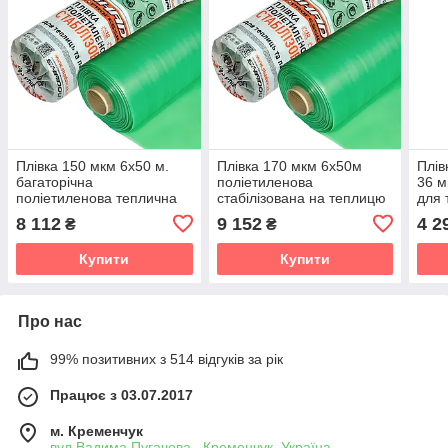
Плівка 150 мкм 6х50 м.
Плівка 170 мкм 6х50м
Плів
багаторічна
поліетиленова
36 м
поліетиленова теплична
стабілізована на теплицю
для 
УФ 24 місяці
УФ 24 місяці
8 112
9 152
4 2
₴
₴
Купити
Купити
Про нас
99% позитивних з 514 відгуків за рік
Працює з 03.07.2017
м. Кременчук
вул.Вадима Пугачова , Кременчук, Україна