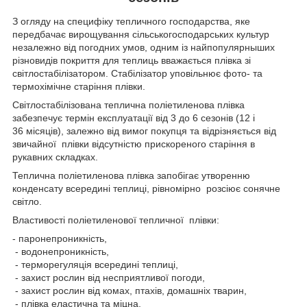
З огляду на специфіку тепличного господарства, яке
передбачає вирощування сільськогосподарських культур
незалежно від погодних умов, одним із найпопулярныших
різновидів покриття для теплиць вважається плівка зі
світлостабілізатором. Стабілізатор уповільнює фото- та
термохімічне старіння плівки.
Світлостабілізована теплична поліетиленова плівка
забезпечує термін експлуатації від 3 до 6 сезонів (12 і
36 місяців), залежно від вимог покупця та відрізняється від
звичайної плівки відсутністю прискореного старіння в
рукавних складках.
Теплична поліетиленова плівка запобігає утворенню
конденсату всередині теплиці, рівномірно розсіює сонячне
світло.
Властивості поліетиленової тепличної плівки:
- паронепроникність,
- водонепроникність,
- терморегуляція всередині теплиці,
- захист рослин від несприятливої погоди,
- захист рослин від комах, птахів, домашніх тварин,
- плівка еластична та міцна,