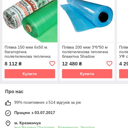
Плівка 150 мкм 6х50 м.
Плівка 200 мкм 3*6*50 м
Плів
багаторічна
поліетиленова теплична
полі
поліетиленова теплична
блакитна Shadow
УФ с
УФ 24 місяці
стабілізація 60 місяців
Виро
8 112
12 480
4 2
₴
₴
Купити
Купити
Про нас
99% позитивних з 514 відгуків за рік
Працює з 03.07.2017
м. Кременчук
вул.Вадима Пугачова , Кременчук, Україна