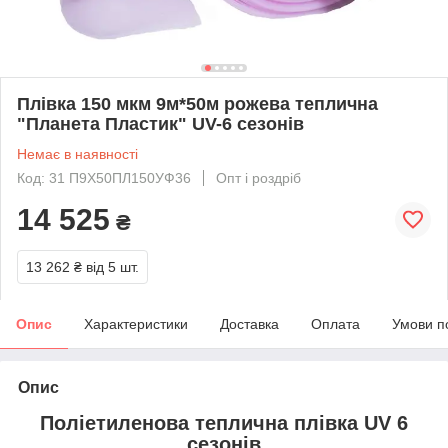
Плівка 150 мкм 9м*50м рожева теплична
"Планета Пластик" UV-6 сезонів
Немає в наявності
Код: 31 П9Х50ПЛ150УФ36
Опт і роздріб
14 525
₴
13 262 ₴
від 5 шт.
Опис
Характеристики
Доставка
Оплата
Умови п
Опис
Поліетиленова теплична плівка UV 6
сезонів