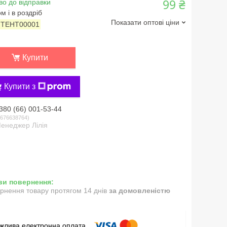
99 ₴
во до відправки
м і в роздріб
Показати оптові ціни
:
ТЕНТ00001
Купити
Купити з
380 (66) 001-53-44
676638764
енеджер Лілія
рнення товару протягом 14 днів
за домовленістю