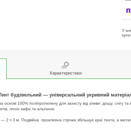
У ко
купи
Характеристики
Тент будівельний — універсальний укривний матеріа
 основі 100% поліпропилену для захисту від зливи: дощу, снігу та ві
тів, літніх кафе,та альтанок.
 — 2 × 3 м. Подвійна проклеяна стрічка збільшує краї тента, а ме