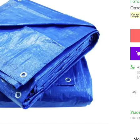
Гото
Опто
Код
+
0
М
пове