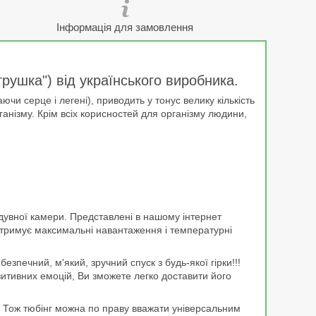
Інформація для замовлення
рушка") від українського виробника.
чи серце і легені), приводить у тонус велику кількість
ганізму. Крім всіх корисностей для організму людини,
адувної камери. Представлені в нашому інтернет
итримує максимальні навантаження і температурні
печний, м'який, зручний спуск з будь-якої гірки!!!
озитивних емоцій, Ви зможете легко доставити його
і. Тож тюбінг можна по праву вважати універсальним