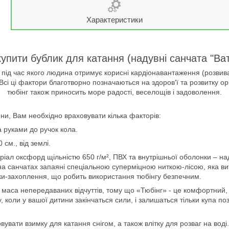
Характеристики
упити бублик для катання (надувні санчата "Ват
у, під час якого людина отримує корисні кардіонавантаження (розвиваю
Всі ці фактори благотворно позначаються на здоров'ї та розвитку ор
тюбінг також приносить море радості, веселощів і задоволення.
ни, Вам необхідно враховувати кілька факторів:
 руками до ручок кола.
 см., від землі.
ріал оксфорд щільністю 650 г/м², ПВХ та внутрішньої оболонки – н
 на санчатах запаяні спеціальною суперміцною ниткою-лісою, яка в
чки-захоплення, що робить використання тюбінгу безпечним.
аса непередаваних відчуттів, тому що «Тюбінг» - це комфортний, без
, коли у вашої дитини закінчаться сили, і залишаться тільки купа п
увати взимку для катання снігом, а також влітку для розваг на вод