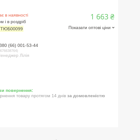
1 663 ₴
є в наявності
м і в роздріб
Показати оптові ціни
:
ТЮБ00099
380 (66) 001-53-44
676638764
енеджер Лілія
рнення товару протягом 14 днів
за домовленістю