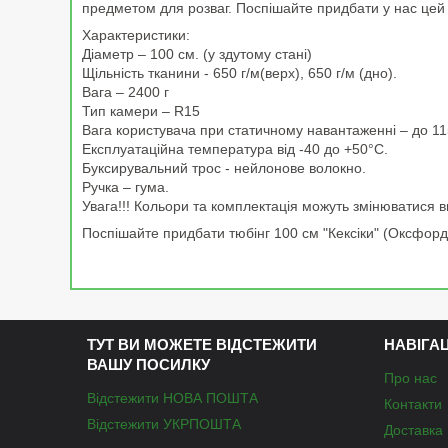
предметом для розваг. Поспішайте придбати у нас цей 
Характеристики:
Діаметр – 100 см. (у здутому стані)
Щільність тканини - 650 г/м(верх), 650 г/м (дно).
Вага – 2400 г
Тип камери – R15
Вага користувача при статичному навантаженні – до 115
Експлуатаційна температура від -40 до +50°С.
Буксирувальний трос - нейлонове волокно.
Ручка – гума.
Увага!!! Кольори та комплектація можуть змінюватися
Поспішайте придбати тюбінг 100 см "Кексіки" (Оксфор
ТУТ ВИ МОЖЕТЕ ВІДСТЕЖИТИ
НАВІГА
ВАШУ ПОСИЛКУ
Про нас
Відстежити НОВА ПОШТА
Контакти
Відстежити УКРПОШТА
Доставка