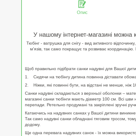
Опис
У нашому інтернет-магазині можна к
Тюбінг - ватрушка для снігу - вид активного відпочинк
м'язів, так само покращує та розвиває координацію. 
Щоб правильно підібрати санки надувні для Вашої дити
1. Сидячи на тюбінгу дитина повинна діставати обома
2. Ніжки, які повинні бути, на відстані не менше, ніж 10
Санки надувні складаються з верхньої оболонки – мате
магазині санки тюбінги мають діаметр 100 см. Всі шви
перепади. Ретельно продумані та закріплені зручні ру
Катаючись на надувних санках у Вашої дитини виникне м
Так само надувні санки обладнані тяговим тросом, тому
додому.
Ще одна перевага надувних санок - їх можна використов