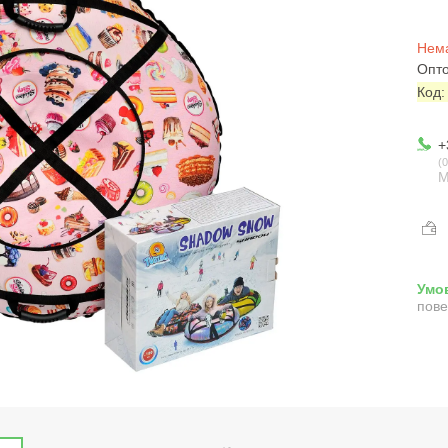
Нема
Опто
Код
+
0
М
пове