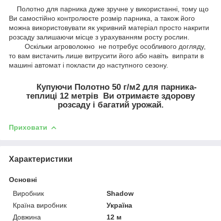
Полотно для парника дуже зручне у використанні, тому що
Ви самостійно контролюєте розмір парника, а також його
можна використовувати як укривний матеріал просто накрити
розсаду залишаючи місце з урахуванням росту рослин.
Оскільки агроволокно не потребує особливого догляду,
то вам вистачить лише витрусити його або навіть випрати в
машині автомат і покласти до наступного сезону.
Купуючи Полотно 50 г/м2 для парника-
теплиці 12 метрів Ви отримаєте здорову
розсаду і багатий урожай.
Приховати
Характеристики
Основні
Виробник
Shadow
Країна виробник
Україна
Довжина
12 м