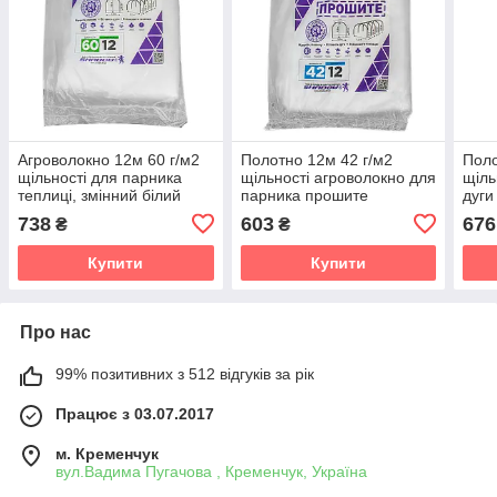
Агроволокно 12м 60 г/м2
Полотно 12м 42 г/м2
Поло
щільності для парника
щільності агроволокно для
щіль
теплиці, змінний білий
парника прошите
дуги
прошитий спанбонд
пар
738
603
676
₴
₴
Купити
Купити
Про нас
99% позитивних з 512 відгуків за рік
Працює з 03.07.2017
м. Кременчук
вул.Вадима Пугачова , Кременчук, Україна