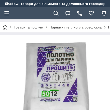
Shadow- товари для сільського та домашнього господарст
Товари та послуги
Парники і теплиці з агроволокна
П