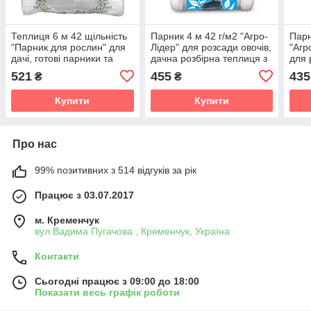
Теплиця 6 м 42 щільність
Парник 4 м 42 г/м2 "Агро-
Парн
"Парник для рослин" для
Лідер" для розсади овочів,
"Агр
дачі, готові парники та
дачна розбірна теплиця з
для 
теплиці з агроволокна
спанбонду
521
455
435
₴
₴
Купити
Купити
Про нас
99% позитивних з 514 відгуків за рік
Працює з 03.07.2017
м. Кременчук
вул.Вадима Пугачова , Кременчук, Україна
Контакти
Сьогодні працює з 09:00 до 18:00
Показати весь графік роботи