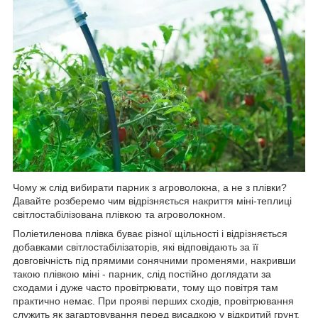
Чому ж слід вибирати парник з агроволокна, а не з плівки?
Давайте розберемо чим відрізняється накриття міні-теплиці
світлостабілізована плівкою та агроволокном.
Поліетиленова плівка буває різної щільності і відрізняється
добавками світлостабілізаторів, які відповідають за її
довговічність під прямими сонячними променями, накривши
такою плівкою міні - парник, слід постійно доглядати за
сходами і дуже часто провітрювати, тому що повітря там
практично немає. При прояві перших сходів, провітрювання
служить як загартовування перед висадкою у відкритий грунт.