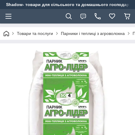
Shadow- товари для сільського та домашнього господарст
Товари та послуги
Парники і теплиці з агроволокна
П