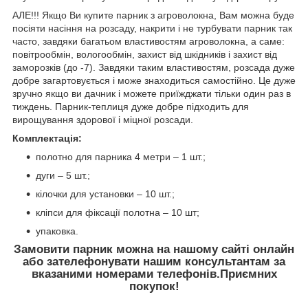
АЛЕ!!! Якщо Ви купите парник з агроволокна, Вам можна буде
посіяти насіння на розсаду, накрити і не турбувати парник так
часто, завдяки багатьом властивостям агроволокна, а саме:
повітрообмін, вологообмін, захист від шкідників і захист від
заморозків (до -7). Завдяки таким властивостям, розсада дуже
добре загартовується і може знаходиться самостійно. Це дуже
зручно якщо ви дачник і можете приїжджати тільки один раз в
тиждень. Парник-теплиця дуже добре підходить для
вирощування здорової і міцної розсади.
Комплектація:
полотно для парника 4 метри – 1 шт.;
дуги – 5 шт.;
кілочки для установки – 10 шт.;
кліпси для фіксації полотна – 10 шт;
упаковка.
Замовити парник можна на нашому сайті онлайн
або зателефонувати нашим консультантам за
вказаними номерами телефонів.Приємних
покупок!